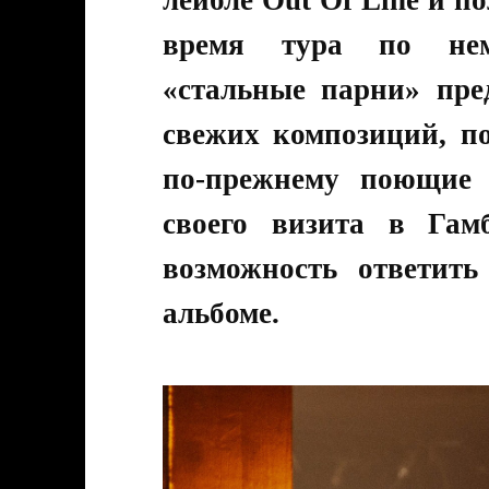
лейбле Out Of Line и 
время тура по нем
«стальные парни» пре
свежих композиций, по
по-прежнему поющие 
своего визита в Гам
возможность ответит
альбоме.