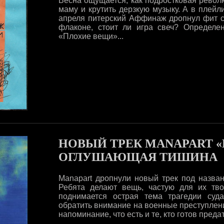
Весна ощущается, как подростковая револ
маму и крутить дерзкую музыку. А в плейл
апреля питерский Аффинаж дропнул фит с
флаконе, стоит ли игра свеч? Определе
«Плохие вещи»...
НОВЫЙ ТРЕК MANAPART «E
ОГЛУШАЮЩАЯ ТИШИНА
Manapart дропнули новый трек под назван
Ребята делают вещь, частую для их тво
поднимается острая тема трагедии суда
обратить внимание на военные преступлени
напоминание, что есть и те, кто готов предат