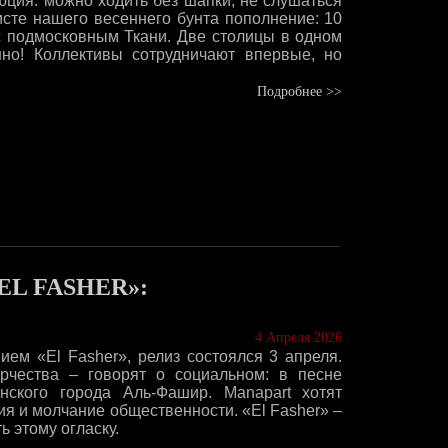
юция: можно ходить без шапки, не слушаться
исте нашего весеннего бунта пополнение: 10
 подмосковным Ткани. Две столицы в одном
нно! Коллективы сотрудничают впервые, но
Подробнее >>
L FASHER»:
4 Апреля 2026
ием «El Fasher», релиз состоялся 3 апреля.
рчества – говорят о социальном: в песне
нского города Аль-Фашир. Manapart хотят
я и молчание общественности. «El Fasher» –
ь этому огласку.