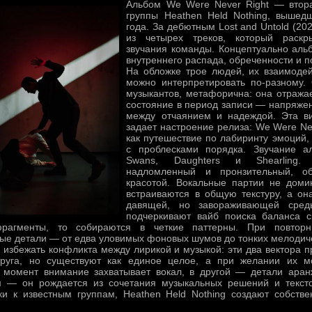
Альбом We Were Never Right — втора
группы Heathen Held Nothing, вышед
года. За дебютным Lost and Untold (20
из четырех треков, который раскр
звучания команды. Концептуально ал
внутреннего распада, обреченности и п
На обложке трое людей, их взаимодей
можно интерпретировать по-разному.
музыкантов, метафорична: она отража
состояние в период записи — напряжен
между отчаянием и надеждой. Эта в
задает настроение релиза: We Were Ne
как путешествие по лабиринту эмоций, 
с проблесками порядка. Звучание а
Swans, Daughters и Shearling.
надломленный и пронзительный, об
красотой. Вокальные партии не доми
встраиваются в общую текстуру, а о
давящей, но завораживающей сред
подчеркивают вайб поиска баланса с
рагменты, то собираются в четкие паттерны. При повторн
ые детали — от едва уловимых фоновых шумов до тонких мелодич
 избежать конфликта между лирикой и музыкой: эти два вектора 
друга, но существуют как единое целое, а при желании их м
 момент внимание захватывает вокал, в другой — детали аран
м — он рождается из сочетания музыкальных решений и тексто
и к известным группам, Heathen Held Nothing создают собстве