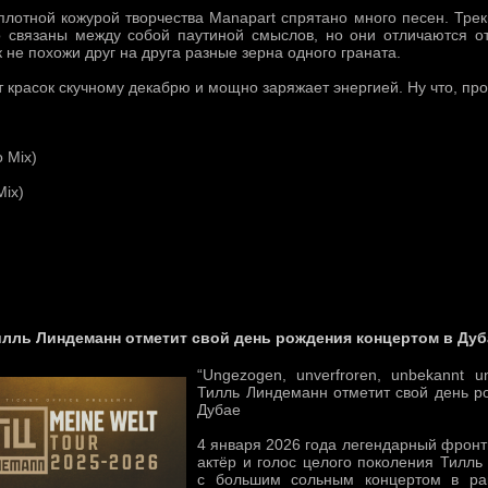
плотной кожурой творчества Manapart спрятано много песен. Тре
о связаны между собой паутиной смыслов, но они отличаются 
к не похожи друг на друга разные зерна одного граната.
т красок скучному декабрю и мощно заряжает энергией. Ну что, пр
 Mix)
Mix)
илль Линдеманн отметит свой день рождения концертом в Дуб
“Ungezogen, unverfroren, unbekannt 
Тилль Линдеманн отметит свой день р
Дубае
4 января 2026 года легендарный фронт
актёр и голос целого поколения Тилль
с большим сольным концертом в ра