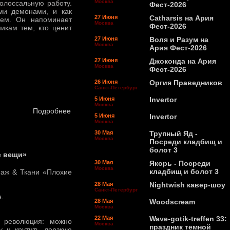
Москва
олоссальную работу.
Фест-2026
ми демонами, и как
27 Июня
Catharsis на Ария
ием. Он напоминает
Москва
Фест-2026
икам тем, кто ценит
27 Июня
Воля и Разум на
Москва
Ария Фест-2026
27 Июня
Джоконда на Ария
Москва
Фест-2026
26 Июня
Оргия Праведников
Санкт-Петербург
5 Июня
Invertor
Москва
Подробнее
5 Июня
Invertor
Москва
30 Мая
Трупный Яд -
Москва
Посреди кладбищ и
болот 3
е вещи»
30 Мая
Якорь - Посреди
Москва
кладбищ и болот 3
наж & Ткани «Плохие
28 Мая
Nightwish кавер-шоу
Санкт-Петербург
н.
28 Мая
Woodscream
Москва
22 Мая
Wave-gotik-treffen 33:
я революция: можно
Москва
праздник темной
у и крутить дерзкую