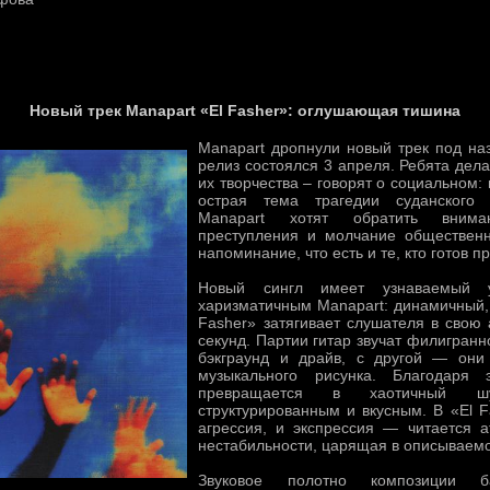
Новый трек Manapart «El Fasher»: оглушающая тишина
Manapart дропнули новый трек под наз
релиз состоялся 3 апреля. Ребята дел
их творчества – говорят о социальном:
острая тема трагедии суданского 
Manapart хотят обратить вним
преступления и молчание общественн
напоминание, что есть и те, кто готов п
Новый сингл имеет узнаваемый у
харизматичным Manapart: динамичный, 
Fasher» затягивает слушателя в свою
секунд. Партии гитар звучат филигранн
бэкграунд и драйв, с другой — они 
музыкального рисунка. Благодаря 
превращается в хаотичный ш
структурированным и вкусным. В «El F
агрессия, и экспрессия — читается 
нестабильности, царящая в описываемо
Звуковое полотно композиции б