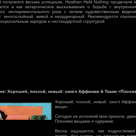
t получился весьма успешным, Heathen Held Nothing проделали к
ется и как катарсическое высказывание о борьбе с внутренни
ого экспериментального рока с четким художественным виден
у: многослойный, живой и неординарный. Рекомендуется поклонн
моциональным зарядом и нестандартной структурой.
ия: Хороший, плохой, новый: сингл Аффинаж & Ткани «Плохи
Хороший, плохой, новый: сингл Аффи
вещи»
Сегодня не исполняй мои прихоти, джи
Плохими вещами я одержим.
Весна ощущается, как подросткова
ходить без шапки, не слушаться мам