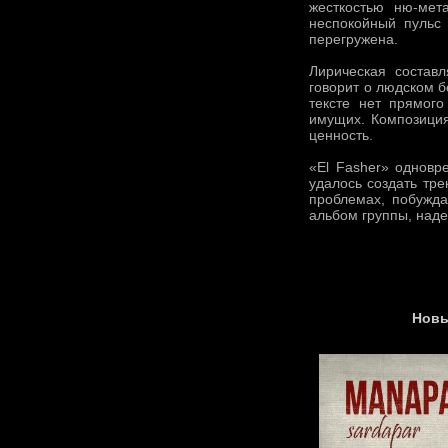
жесткостью ню-мет
неспокойный пульс 
перегружена.
Лирическая состав
говорит о людском б
тексте нет прямого
имущих. Композиция
ценность.
«El Fasher» одновр
удалось создать тре
проблемах, побужда
альбом группы, наде
Новы