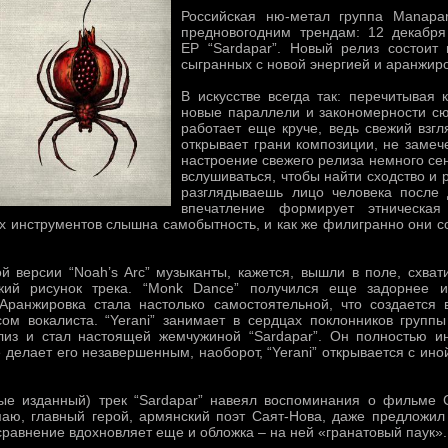
Российская ню-метал группа Manapar
предновогодним трендам: 12 декабря
ЕР “Sardapar”. Новый релиз состоит 
сыгранных с новой энергией и аранжир
В искусстве всегда так: перечитывая 
новые параллели и закономерности сю
работает еще круче, ведь свежий взгл
открывает грани композиции, не заме
настроение свежего релиза немного се
вслушиваться, чтобы найти сходство и р
разглядываешь лицо человека после 
впечатление формирует этническая
ах инструментов слышна самобытность, и как же филигранно они 
й версии “Noah’s Arc” музыканты, кажется, вышли в поле, схват
кий рисунок трека. “Monk Dance” получился еще задорнее 
Аранжировка стала настолько самостоятельной, что создается 
сом вокалиста. “Yerani” занимает в сердцах поклонников группы
лиз и стал настоящей жемчужиной “Sardapar”. Он полностью и
е делает его незавершенным, наоборот, “Yerani” открывается с ино
вые изданный) трек “Sardapar” навеял воспоминания о фильме
маю, главный герой, армянский поэт Саят-Нова, даже предложил
сравнение вдохновляет еще и обложка – на ней «гранатовый паук».