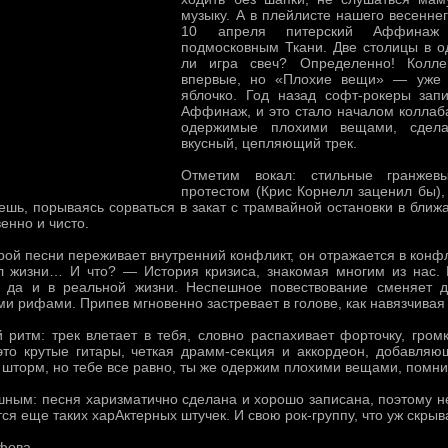
музыку. А в плейлисте нашего весенне
10 апреля питерский Аффина
подмосковным Ткани. Две столицы в о
ли игра свеч? Определенно! Колле
впервые, но «Плохие вещи» — уже 
яблочко. Год назад софт-рокеры зап
Аффинаж, и это стало началом коллаб
одержимые плохими вещами, сдел
вкусный, цепляющий трек.
Отметим вокал: стильные гранжев
протестом (Крис Корнелл заценил бы),
шь, порываясь сорваться в закат с трамвайной остановки в ближ
енно и чисто.
рой песни переживает внутренний конфликт, он отражается в кон
л жизни… И что? — История кризиса, знакомая многим из нас.
е, да и в реальной жизни. Неспешное повествование сменяет 
и рифами. Припев мгновенно застревает в голове, как навязчивая
 ритм: трек влетает в тебя, словно распахивает форточку, гром
о крутые гитары, четкая драмм-секция и аккордеон, добавляю
 шторм, но тебе все равно, ты же одержим плохими вещами, помн
шным: песня харизматично сделана и хорошо записана, поэтому н
тся еще таких харАктерных штучек. И свою рок-группу, что уж скры
афова