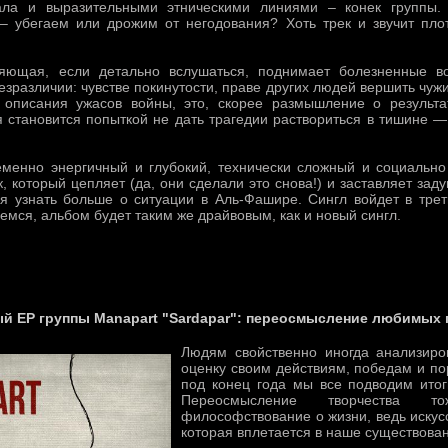
ала и выразительными этническими линиями – конек группы. 
– убегаем или дрожим от негодования? Хоть трек и звучит пло
ляющая, если детально вслушаться, поднимает болезненные во
езразличии: чувстве покинутости, праве других людей вершить чужи
 описания ужасов войны, это, скорее размышление о результа
 становится попыткой не дать трагедии раствориться в тишине —
еменно энергичный и глубокий, технически сложный и социально
к, который цепляет (да, они сделали это снова!) и заставляет зад
я узнать больше о ситуации в Аль-Фашире. Сингл войдет в тр
емся, альбом будет таким же драйвовым, как и новый сингл.
й EP группы Manapart "Sardapar": переосмысление любимых 
Людям свойственно иногда анализиро
оценку своим действиям, победам и п
под конец года мы все подводим ито
Переосмысление творчества 
философствование о жизни, ведь искусс
которая вплетается в наше существова