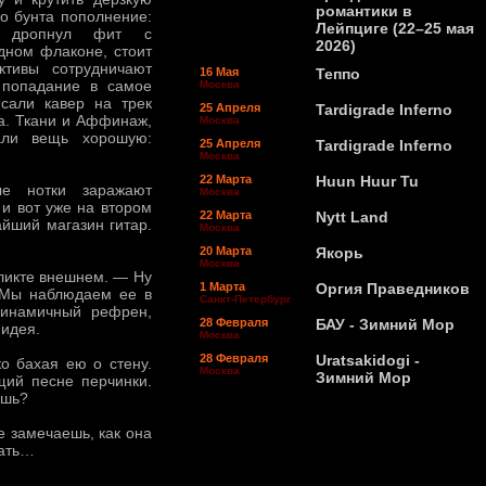
романтики в
го бунта пополнение:
Лейпциге (22–25 мая
ж дропнул фит с
2026)
дном флаконе, стоит
ктивы сотрудничают
16 Мая
Теппо
попадание в самое
Москва
исали кавер на трек
25 Апреля
Tardigrade Inferno
а. Ткани и Аффинаж,
Москва
али вещь хорошую:
25 Апреля
Tardigrade Inferno
Москва
22 Марта
Huun Huur Tu
ые нотки заражают
Москва
 и вот уже на втором
22 Марта
Nytt Land
айший магазин гитар.
Москва
20 Марта
Якорь
Москва
фликте внешнем. — Ну
1 Марта
Оргия Праведников
 Мы наблюдаем ее в
Санкт-Петербург
динамичный рефрен,
28 Февраля
БАУ - Зимний Мор
 идея.
Москва
28 Февраля
Uratsakidogi -
ко бахая ею о стену.
Москва
Зимний Мор
щий песне перчинки.
ишь?
е замечаешь, как она
вать…