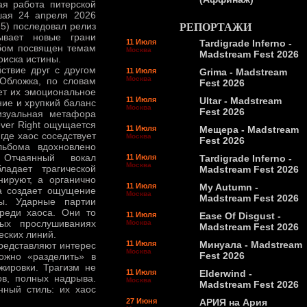
я работа питерской
шая 24 апреля 2026
25) последовал релиз
РЕПОРТАЖИ
ывает новые грани
11 Июля
Tardigrade Inferno -
ьбом посвящен темам
Москва
Madstream Fest 2026
оиска истины.
ствие друг с другом
11 Июля
Grima - Madstream
Москва
 Обложка, по словам
Fest 2026
ет их эмоциональное
11 Июля
Ultar - Madstream
ие и хрупкий баланс
Москва
Fest 2026
изуальная метафора
ver Right ощущается
11 Июля
Мещера - Madstream
где хаос соседствует
Москва
Fest 2026
льбома вдохновлено
 Отчаянный вокал
11 Июля
Tardigrade Inferno -
Москва
ладает трагической
Madstream Fest 2026
нируют, а органично
11 Июля
My Autumn -
на создает ощущение
Москва
Madstream Fest 2026
ы. Ударные партии
реди хаоса. Они то
11 Июля
Ease Of Disgust -
ых прослушиваниях
Москва
Madstream Fest 2026
еских линий.
11 Июля
Минуала - Madstream
представляют интерес
Москва
Fest 2026
ожно «разделить» в
жировки. Трагизм не
11 Июля
Elderwind -
в, полных надрыва.
Москва
Madstream Fest 2026
нный стиль: их хаос
27 Июня
АРИЯ на Ария