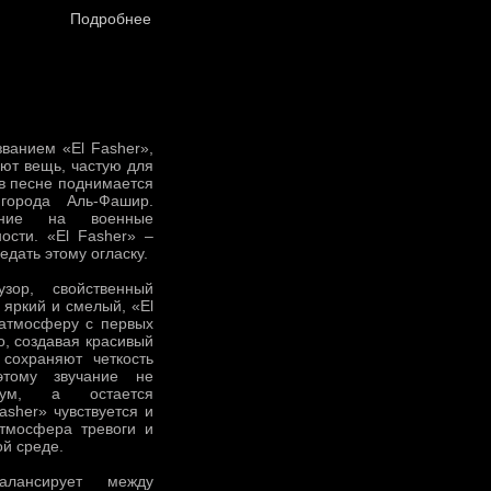
Подробнее
ванием «El Fasher»,
ают вещь, частую для
 в песне поднимается
города Аль-Фашир.
ание на военные
ости. «El Fasher» –
редать этому огласку.
зор, свойственный
яркий и смелый, «El
 атмосферу с первых
о, создавая красивый
сохраняют четкость
этому звучание не
ум, а остается
asher» чувствуется и
атмосфера тревоги и
й среде.
алансирует между