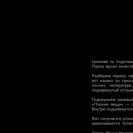
припеве ты подпевае
Парни звучат качеств
Разберем лирику: ге
вот нашел ты смыс
песнях, литератур
подчеркнутый острым
Подчеркнем качевый
«Плохие вещи» — эт
Внутри поднимается
Фит получился успе
заканчивается. Хоче
Автор: Ирана Надж