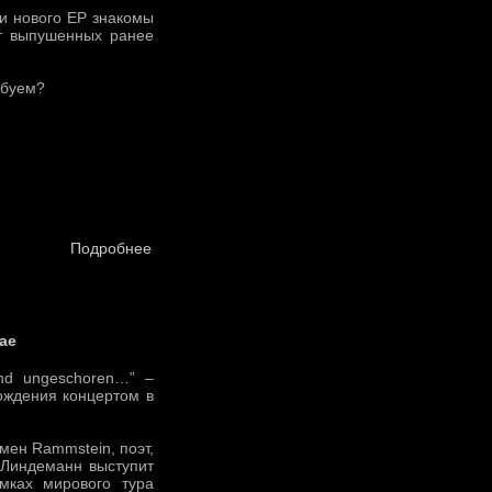
ки нового ЕР знакомы
от выпушенных ранее
обуем?
Подробнее
ае
und ungeschoren…” –
ождения концертом в
мен Rammstein, поэт,
 Линдеманн выступит
мках мирового тура