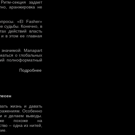
Ритм-секция задает
тно, аранжировка не
просы. «El Fasher»
е судьбы. Конечно, в
тах действий власть
 и в этом ее главная
 значимой. Manapart
уматься о глобальных
етий полноформатный
Подробнее
песен
вать жизнь и давать
оражениям. Особенно
ги и делаем выводы.
тоже похоже на
тво – одна из нитей,
ние.