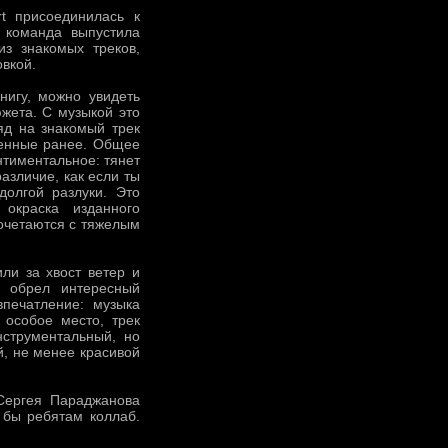
t присоединилась к
 команда выпустила
из знакомых треков,
овкой.
книгу, можно увидеть
жета. С музыкой это
яд на знакомый трек
ченные ранее. Общее
нтиментальное: тянет
азличие, как если ты
долгой разлуки. Это
 окраска изданного
сочетаются с тяжелым
или за хвост ветер и
и обрел интересный
впечатление: музыка
 особое место, трек
нструментальный, но
й, не менее красивой
 Сергея Параджанова
 бы ребятам коллаб.