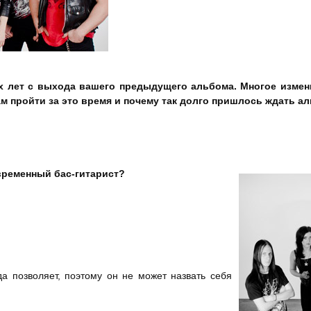
Станислав Ломакин:
Хорошего звука! Что
Виктория Беликова:
Круто отыграть
энергией и самим зарядиться энергией то
лет с выхода вашего предыдущего альбома. Многое измени
ам пройти за это время и почему так долго пришлось ждать а
менения в составе. Мы рады представить нашего нового бара
и общий язык и сейчас плотно работаем вместе.
временный бас-гитарист?
ент да.
Евгений, достаточно востребованный музыкант, у
да позволяет, поэтому он не может назвать себя