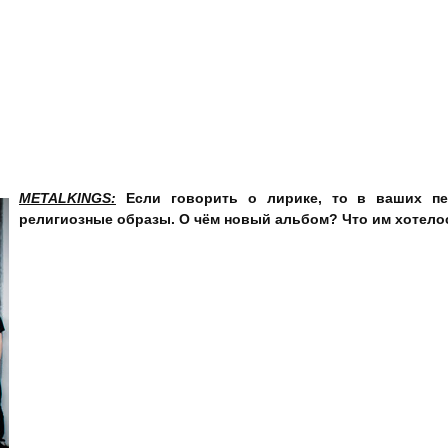
ой случай! На предыдущем нашем выступлении, мы играли песню с
сети появился комментарий: «Отличная песня! Даже элементы «
ашли. А приживётся, не приживётся альбом? Об этом никогда не д
нам действительно нравиться, мы прёмся от этого!
ись, всё равно получается «Save»! Сейчас нам сводил пластинку
rdown… И что в итоге? Мы похожи на кого-то? Нет! Хотя в основно
езультате, а тут не узнать!
METALKINGS
:
Если говорить о лирике, то в ваших пес
религиозные образы. О чём новый альбом? Что им хотело
Майя Кучумова:
Вряд ли можно сказать, что у альбома есть к
затронуты многие актуальные темы, это и конец света, это и
проявлениях, это и тема терроризма, актуальная на сегодняшн
есть на альбоме песня «Восемь шагов до рая», которая р
столкнувшейся с выбором между верой и любовью. Какие-то
вроде больше не были затронуты.
Александр Савин:
У нас в основном поднято много остросо
услышите это на пластинке. Нас несомненно интересует полити