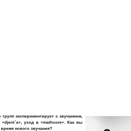
твительно лучше получается музыка такого рода, она нам действите
! Новые идеи, новые подходы. В написании этой пластинки участв
ы как основные творцы – я музыки, она текста – можем заметить, ч
льбомах! В целом, мы писали достаточно концептуально – думал
 не так что одну вещь сюда, другую сюда! Но всё равно, компо
ы их совершенно с разных позиций. Одну песню мы написали н
тяк композиции, потом показываю остальным и вместе уже дораба
света», одна из самых сильных на альбоме кстати!
ела заметить, что для меня «Копилка грехов» был уже сложивший
тически написан, а что касается этого альбома, то здесь дей
у что мы думаем зачастую по разному, и наши взгляды переплетают
 себя проявила! Она написала практически все тексты песен к ал
 и в предыдущий альбом, просто сейчас мы начали всё с самых н
 групп экспериментирует
c
звучанием,
«djent`а», уход в «
mathcore
». Как вы
 время нового звучания?