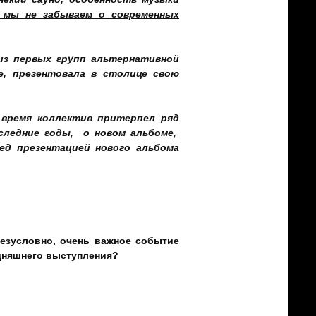
 мы не забываем о современных
 из первых групп альтернативной
e, презентовала в столице свою
 время коллектив притерпел ряд
оследние годы, о новом альбоме,
ед презентацией нового альбома
безусловно, очень важное событие
одняшнего выступления?
 публики, и надеемся на то, что наш