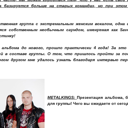
на базируется больше на старых командах, но при этом
твенная группа с экстремальным женским вокалом, одна
яся собственным необычным саундом, именуемая как Sav
стинку!
альбома до нового, прошло практически 4 года! За это
ий в составе группы. О том, что пришлось пройти за п
огом другом мне удалось узнать благодаря интервью пер
METALKINGS
:
Презентация альбома, 
для группы! Чего вы ожидаете от сег
Виктория Беликова:
Ожидаем отдачи от
новый материал будет принят.