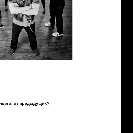
но на наших альбомах!
юда время на написание, на отработку
 год отыгрываешь, а год готовишься к
е смог – значит не смог!
ущего, от предыдущих?
 альбомам. Наш предыдущий альбом
по духу, и даже по звуку вернулись.