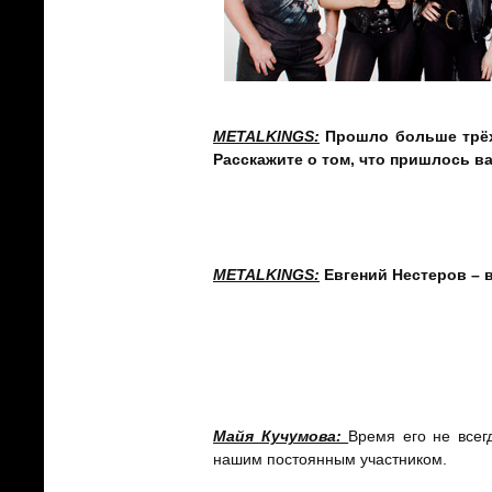
METALKINGS
:
Прошло больше трёх 
Расскажите о том, что пришлось в
Виктория Беликова:
Произошли из
которым мы очень довольны. Мы нашл
METALKINGS
:
Евгений Нестеров – 
Виктория Беликова:
На данный мом
Александр Савин:
Дело в том, что 
которого много проектов!
Майя Кучумова:
Время его не всег
нашим постоянным участником.