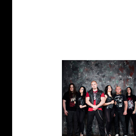
На счёт «djent`а» вообще был смешн
«Отравленный поцелуй». После, в 
новостью! Но людям нравится, люди н
том, что пластинка отражает то, что 
Вот например у кого бы мы не сводил
такими группами, как [Amatory], Sta
своему стилю, узнаваемому в готовом р