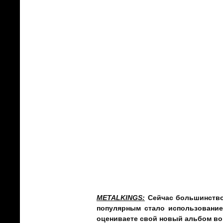
жизнь так всё расставила! У нас дейс
Но мы всё равно искали что-то новое
принимали участие я и Майя. И вот м
не писали так, как на предыдущих а
треки, связывали их между собой, и
Потому что даже начинали писать м
свойственно! Обычно я составляю кос
что в итоге получилась песня «Конец 
Майя Кучумова:
В свою очередь хот
пришла в «Save», материал был прак
вместе, и это было интересно, потом
Виктория Беликова:
Майя полностью
Александр Савин:
Майя внесла вклад
METALKINGS
:
Сейчас большинство
популярным стало использование 
оцениваете свой новый альбом во