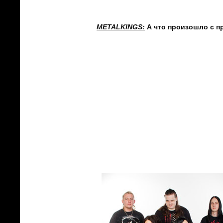
Александр Савин:
А так он нас вполн
METALKINGS
:
А что произошло с п
Александр Савин:
Весь вопрос стои
приготовили и записали, требовал 
технических. Должна была быть пров
мы работали три года.
Виктория Беликова:
Действительно
альбому, поднять уровень, записать е
Александр Савин:
Требовалась больш
материала и на его запись. Мы обычн
записи нового материала, а тут через 