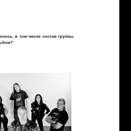
 всё будет чётко и разборчиво!
, зарядить людей положительной
лпы!
лось, в том числе состав группы.
льбом?
банщика Константина Калкатинова,