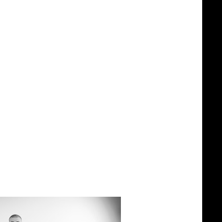
льно нравиться!
овали все, но в основном в написании
то не одну вещь с новой пластинки мы
и о том, в каком порядке расставить
зиции получились достаточно разные!
а репетиции, что нам совершенно не
тываем. А тут как-то так завязалось,
ся материал, то есть когда я только
ствительно многое мы делали с Сашей
ся, дополняют друг друга.
ьбому!
изов подымать.