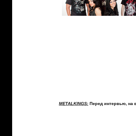
METALKINGS
:
Перед интервью, на 
Александр Савин:
Возврат к старо
проектами, а сейчас вновь присое
многочисленным просьбам! Нам неод
альбом «Мегаполис»! Вообще мы когд