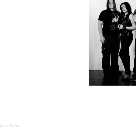
тличается от других тем, что мы никогда
е были из числа тех новомодных групп,
завтра «deathcore» потому что так модно!
я тем, что у нас есть свой некий саунд,
о нам. У нас она базируется больше на
е забываем о современных направлениях.
 звучат достаточно стильно и современно,
у, но это и не новомодное звучание!
ы заметить, что на альбоме «Мегаполис»,
когда такого слова как «брейкдаун» никто
года, слушаешь, и вот всё то, что сейчас
о мы слышим уже лет десять наверное! В 2005 – 2006 году, когда я
Какая разница? Всё это «Meshuggah», которых я любил, и мы все
 оно в меру конечно, предаёт твоей музыке окрас, окрас уважения
омодную команду, то зачем первоисточники? Даже когда ты игр
The Water
», а не «progressive metal» какой-то!