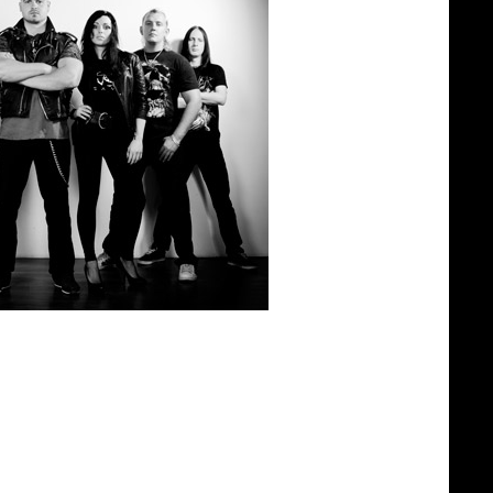
 писал «Мегаполис», был «
math metal»
,
 любили и любим до сих пор! Влияние
, ибо это же отцы! Если бы мы сейчас
аешь первое соло на гитаре, ты что