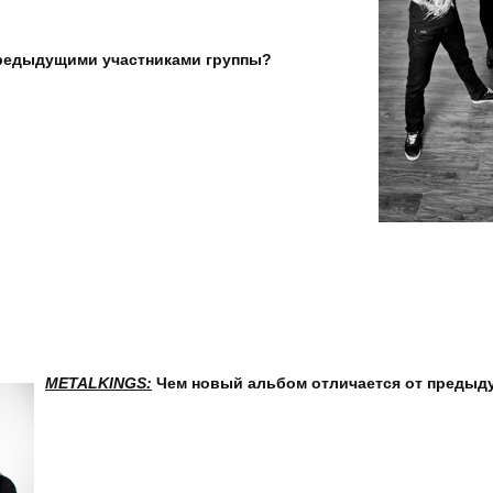
е устраивает!
редыдущими участниками группы?
т в том, что тот материал, который мы сейчас
серьёзных вложений, как эмоциональных, так и
едена большая работа над собой. Именно поэтому
, нужно было тщательно подготовиться к этому
го! Стоит заметить, что песен на этой пластинке больше, чем обыч
ая работа! Кто-то смог её над собой провести, кто-то нет! Отс
о через два года выпускаем альбом, заведено у нас так. Обычно
три, потому что кто смог подготовить себя, тот сейчас с нами, кто н
METALKINGS
:
Чем новый альбом отличается от предыд
Александр Савин:
По духу мы вернулись к первым двум
«Копилка грехов» выделялся из нашего творчества, а тут мы 