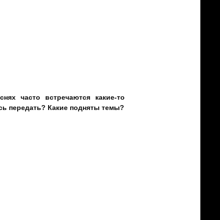
 нового альбома, которая называется
djent`а» есть!». Это для нас было
умаем, когда пишем пластинку. Факт в
 Николай Баженов, который работает с
м звукорежиссеры сводят по какому-то
нях часто встречаются какие-то
сь передать? Какие подняты темы?
акая-то конкретная тематика. На нём
 тема любви в разных её ипостасях и
ий день. Если говорить о религии, то
ассказывает о любви террористки,
 религиозные темы на новом альбоме
циальных и политических тем, и вы
ческая обстановка в стране, и о ней