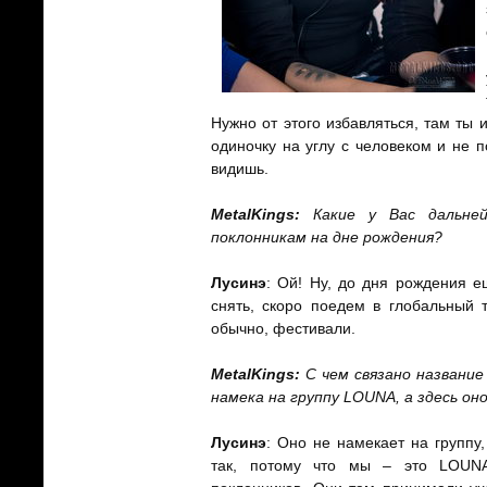
Нужно от этого избавляться, там ты 
одиночку на углу с человеком и не 
видишь.
MetalKings
:
Какие у Вас дальней
поклонникам на дне рождения?
Лусинэ
: Ой! Ну, до дня рождения е
снять, скоро поедем в глобальный 
обычно, фестивали.
MetalKings
:
С чем связано название
намека на группу
LOUNA
, а здесь о
Лусинэ
: Оно не намекает на группу
так, потому что мы – это LOUN