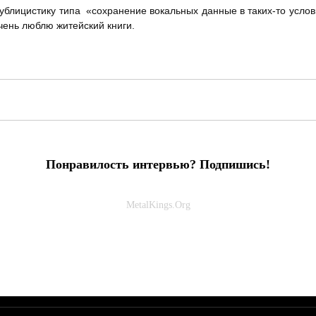
публицистику типа «сохранение вокальных данные в таких-то усло
чень люблю житейский книги.
Понравилость интервью? Подпишись!
MetalKings.Org