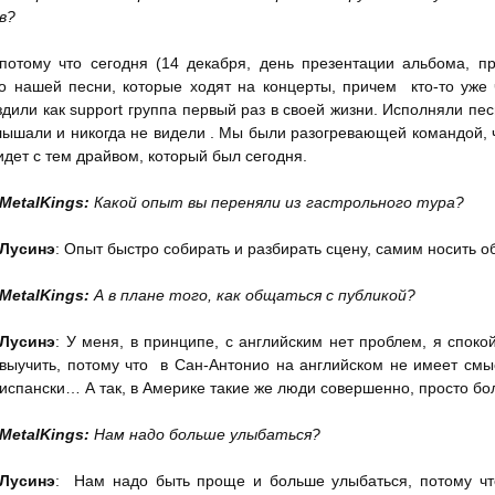
в?
 потому что сегодня (14 декабря, день презентации альбома, п
о нашей песни, которые ходят на концерты, причем кто-то уже
здили как support группа первый раз в своей жизни. Исполняли пе
лышали и никогда не видели . Мы были разогревающей командой, ч
идет с тем драйвом, который был сегодня.
MetalKings
:
Какой опыт вы переняли из гастрольного тура?
Лусинэ
: Опыт быстро собирать и разбирать сцену, самим носить о
MetalKings
:
А в плане того, как общаться с публикой?
Лусинэ
: У меня, в принципе, с английским нет проблем, я спок
выучить, потому что в Сан-Антонио на английском не имеет смы
испански… А так, в Америке такие же люди совершенно, просто бо
MetalKings
:
Нам надо больше улыбаться?
Лусинэ
:
Нам надо быть проще и больше улыбаться, потому что