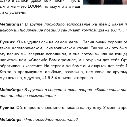
стие в записи, даже пели песни . Пусть
а, что мы – это LOUNA, потому что это наш
а и слушатели.
MetalKings
:
В группе проходило голосование на тему, какая п
альбома. Лидирующие позиции занимает композиция «1.9.8.4.». 
Лусинэ
: Я не удивляюсь на самом деле. Песня очень хорошо от
таком аллегорическом, символическом ключе. Так же как это был
эту песню мы впервые исполнили, и она потом вышла на конце
написали нам: «Спасибо Вам огромное, мы открыли для себя Ору
обратились к классике. На первом альбоме они открыли для себя 
Кто-то в предыдущем альбоме, возможно, немножко по-другому
музыкально, я думаю, «1.9.8.4.» очень интересна.
MetalKings
:
В группах в соцсетях есть вопрос: «Какие книги 
нет ни одного комментария.
Лусинэ
: Ой, я просто очень много писала на эту тему. У меня в п
MetalKings
:
Что последнее прочитали?