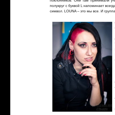
поклонников. Они там принимали уча
полукруг с буквой L напоминает всегд
символ. LOUNA – это мы все. И групп