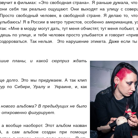
звучит в фильмах: «Это свободная страна». Я раньше думала, что
они себя так реально ощущают. Они выходят на улицу с совер
Просто свободный человек, в свободной стране. Я делаю то, что
улыбаюсь! Я в России в метро туристов, особенно американцев, у
так: «Мне в морду могут дать, тут меня обчистят, тут меня побьют,
идешь по улице, и тебе человек просто улыбается и говорит «прив
поздороваться. Так нельзя. Это нарушение этикета. Даже если ты
шие планы, и какой сюрприз ждать
ще долго. Это мы придумаем. А так клип
тур по Сибири, Уралу и Украине, и, как
 нового альбома? В предыдущих не было
но откровенно фигурирует.
, а вообще наоборот. Этот альбом назван
A, а сам альбом создан при помощи