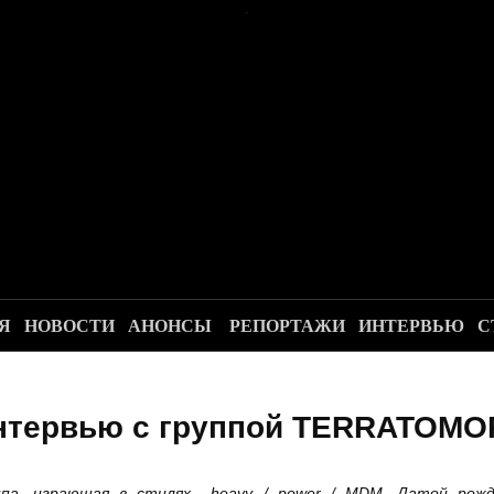
.
Я
НОВОСТИ
АНОНСЫ
РЕПОРТАЖИ
ИНТЕРВЬЮ
С
нтервью с группой TERRATOMO
ппа, играющая в стилях
heavy /
power / MDM. Датой рожд