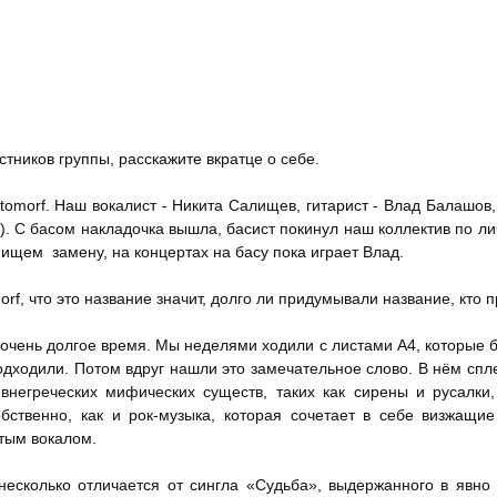
стников группы, расскажите вкратце о себе.
atomorf. Наш вокалист - Никита Салищев, гитарист - Влад Балашо
я). С басом накладочка вышла, басист покинул наш коллектив по
ищем замену, на концертах на басу пока играет Влад.
rf, что это название значит, долго ли придумывали название, кто
очень долгое время. Мы неделями ходили с листами А4, которые 
одходили. Потом вдруг нашли это замечательное слово. В нём спл
внегреческих мифических существ, таких как сирены и русалки
обственно, как и рок-музыка, которая сочетает в себе визжащи
тым вокалом.
есколько отличается от сингла «Судьба», выдержанного в явно 