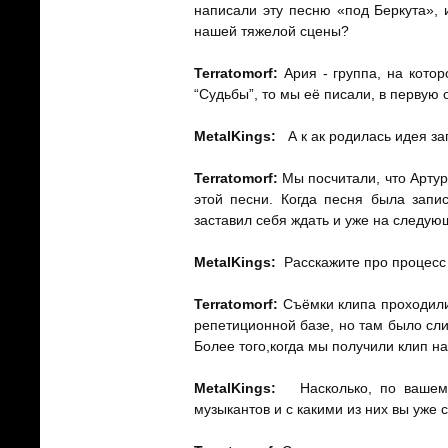
написали эту песню «под Беркута», 
нашей тяжелой сцены?
Terratomorf:
Ария - группа, на котор
“Судьбы”, то мы её писали, в первую 
MetalKings
:
А к ак родилась идея з
Terratomorf:
Мы посчитали, что Арту
этой песни. Когда песня была запи
заставил себя ждать и уже на следую
MetalKings
:
Расскажите про процесс
Terratomorf:
Съёмки клипа проходили 
репетиционной базе, но там было сли
Более того,когда мы получили клип н
MetalKings
:
Насколько, по вашему
музыкантов и с какими из них вы уже 