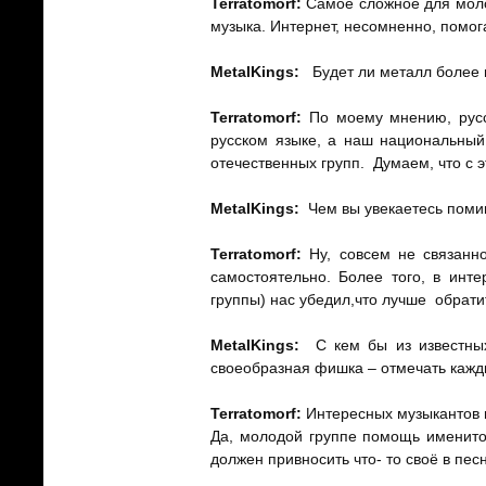
Terratomorf:
Самое сложное для молод
музыка. Интернет, несомненно, помог
MetalKings
:
Будет ли металл более 
Terratomorf:
По моему мнению, русск
русском языке, а наш национальный
отечественных групп. Думаем, что с э
MetalKings
:
Чем вы увекаетесь помим
Terratomorf:
Ну, совсем не связанн
самостоятельно. Более того, в инт
группы) нас убедил,что лучше обрати
MetalKings
:
С кем бы из известны
своеобразная фишка – отмечать кажд
Terratomorf:
Интересных музыкантов в
Да, молодой группе помощь именитог
должен привносить что- то своё в песн