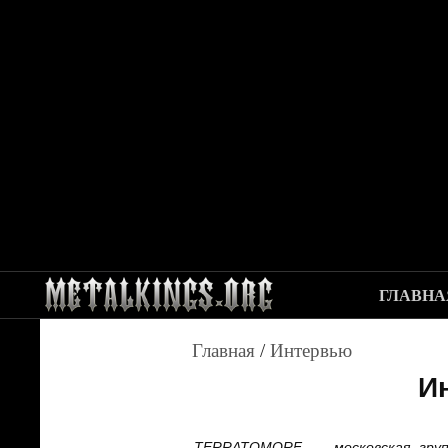
ГЛАВНА
Главная
/
Интервью
И
TERRATOMORF — московская гру