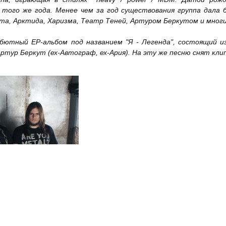
 того же года. Менее чем за год существования группа дала б
ama, Арктида, Харизма, Театр Теней, Артуром Беркутом и мног
тный ЕР-альбом под названием "Я - Легенда", состоящий из 
тур Беркут (ех-Автограф, ех-Ария). На эту же песню снят клип