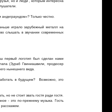
рузья, но и люди , которым интересна
слушатели.
м андеграундом»? Только честно.
аньше играло зарубежный металл на
иво слышать в звучании современных
ш первый логотип был сделан нами
 папа (Зураб Гвиниашвили, продюсер
оего нынешнего вида.
работать в будущем? Возможно, это
 но не стоит звать гостя ради гостя.
ное - это по-прежнему музыка. Гость
м расскажем.