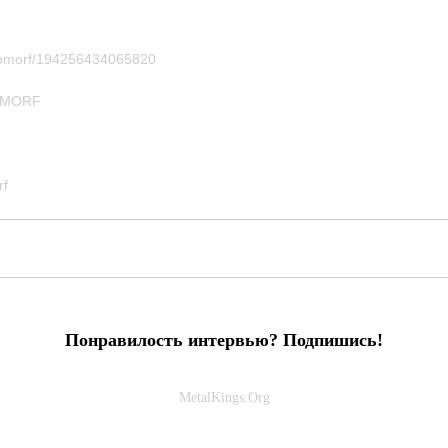
atomorf/194256434065820
TOMORF
rf
Понравилость интервью? Подпишись!
MetalKings.Org