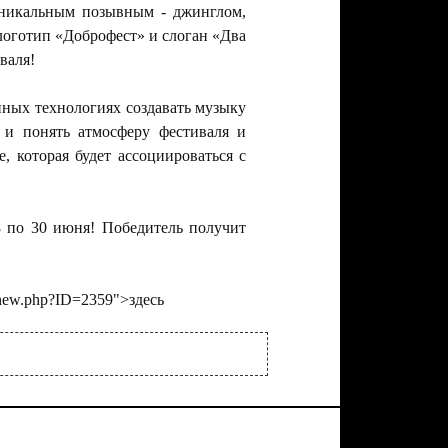
уникальным позывным - джинглом,
 логотип «Доброфест» и слоган «Два
валя!
нных технологиях создавать музыку
 и понять атмосферу фестиваля и
, которая будет ассоциироваться с
8 по 30 июня! Победитель получит
n/new.php?ID=2359">здесь