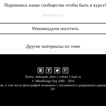
Подпишись наши сообщества чтобы быть в курсе
MetalKings.Org
Рекомендуем посетить
Другие материалы по теме
Почта: aleksandr_khor [ собака ] mail.ru
© MetalKings.Org 2000 - 2016
ов, в том числе фотографий возможно с письменного разрешения админ
18+