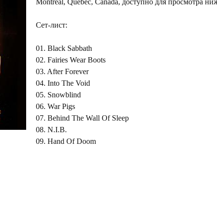
Montreal, Quebec, Canada, доступно для просмотра ни
Сет-лист:
01. Black Sabbath
02. Fairies Wear Boots
03. After Forever
04. Into The Void
05. Snowblind
06. War Pigs
07. Behind The Wall Of Sleep
08. N.I.B.
09. Hand Of Doom