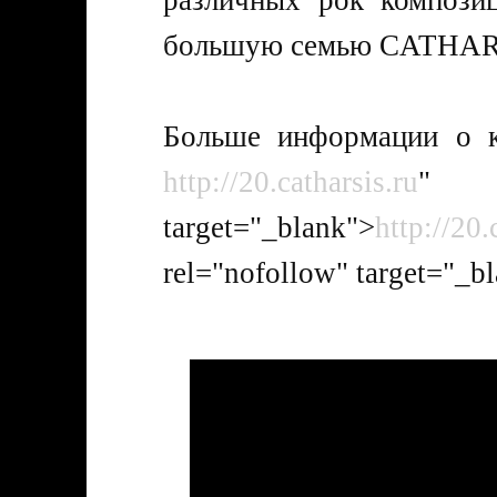
различных рок компози
большую семью CATHARS
Больше информации о к
http://20.catharsis.ru
" 
target="_blank">
http://20.
rel="nofollow" target="_b