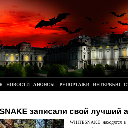
.
Я
НОВОСТИ
АНОНСЫ
РЕПОРТАЖИ
ИНТЕРВЬЮ
С
SNAKE записали свой лучший 
WHITESNAKE находятся в п