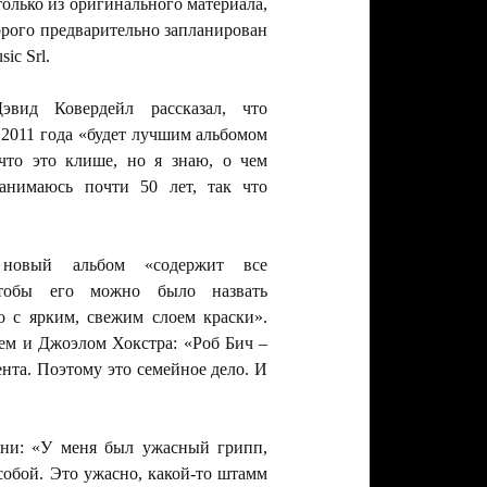
только из оригинального материала,
орого предварительно запланирован
ic Srl.
вид Ковердейл рассказал, что
 2011 года «будет лучшим альбомом
о это клише, но я знаю, о чем
занимаюсь почти 50 лет, так что
 новый альбом «содержит все
чтобы его можно было назвать
с ярким, свежим слоем краски».
ем и Джоэлом Хокстра: «Роб Бич –
та. Поэтому это семейное дело. И
езни: «У меня был ужасный грипп,
 собой. Это ужасно, какой-то штамм