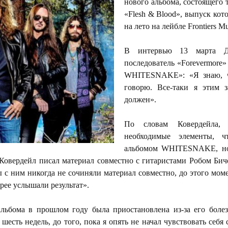
нового альбома, состоящего 
«Flesh & Blood», выпуск кот
на лето на лейбле Frontiers Mus
В интервью 13 марта Дэ
последователь «Forevermore»
WHITESNAKE»: «Я знаю, чт
говорю. Все-таки я этим 
должен».
По словам Ковердейла,
необходимые элементы, 
альбомом WHITESNAKE, но 
 Ковердейл писал материал совместно с гитаристами Робом Бич
 ним никогда не сочиняли материал совместно, до этого момен
орее услышали результат».
 альбома в прошлом году была приостановлена из-за его бол
 шесть недель, до того, пока я опять не начал чувствовать себя