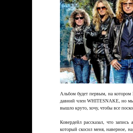
Альбом будет первым, на котором
давний член WHITESNAKE, но мы с
вышло круто, хочу, чтобы все поск
Ковердейл рассказал, что запись
который скосил меня, наверное, на