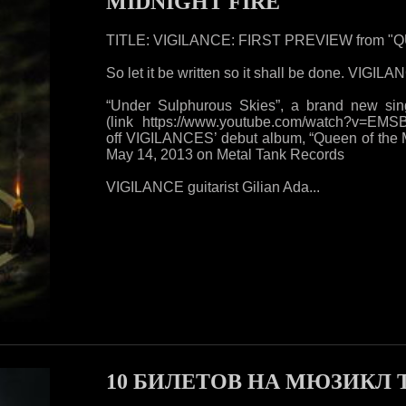
MIDNIGHT FIRE"
TITLE: VIGILANCE: FIRST PREVIEW from 
So let it be written so it shall be done. VIG
“Under Sulphurous Skies”, a brand new si
(link https://www.youtube.com/watch?v=EM
off VIGILANCES’ debut album, “Queen of the Mi
May 14, 2013 on Metal Tank Records
VIGILANCE guitarist Gilian Ada...
10 БИЛЕТОВ НА МЮЗИКЛ 