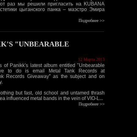
этот раз мы решили пригласить на KUBANA
эстетики цыганского панка – маэстро Эмира
Подробнее >>
KK'S "UNBEARABLE
12 Марта 2013
 of Panikk's latest album entitled "Unbearable
ave to do is email Metal Tank Records at
ank Records Giveaway” as the subject and on
y.
thing but fast, old school and untamed thrash
a influenced metal bands in the vein of VIO-L...
Подробнее >>