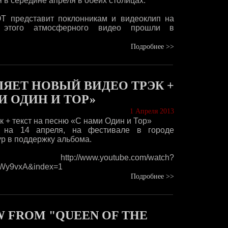
 в середине апреля в обеих столицах.
Т представит поклонникам и видеоклип на
 этого атмосферного видео прошли в
Подробнее >>
ЯЕТ НОВЫЙ ВИДЕО ТРЭК +
И ОДИН И ТОР»
1 Апреля 2013
 + текст на песню «С нами Один и Тор»
а на 14 апреля, на фестивале в городе
ур в поддержку альбома.
youtube.com/watch?
Wy9vxA&index=1
Подробнее >>
EW FROM "QUEEN OF THE