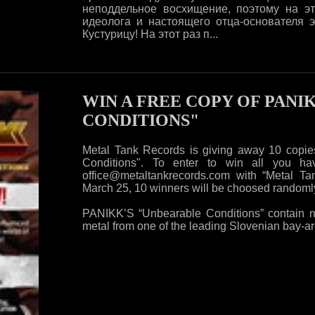
неподдельное восхищение, поэтому на 
идеолога и настоящего отца-основателя 
Кустурицу! На этот раз п...
WIN A FREE COPY OF PANI
CONDITIONS"
Metal Tank Records is giving away 10 copies
Conditions". To enter to win all you h
office@metaltankrecords.com with “Metal T
March 25, 10 winners will be choosed randoml
PANIKK’S “Unbearable Conditions” contain no
metal from one of the leading Slovenian bay-are