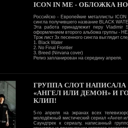
ICON IN ME - ОБЛОЖКА Н
Российско - Европейкие металлисты ICON
сингла получившего название BLACK WAT
Эта работа принадлежит перу Vladimir 
оформлением второго альбома группы - 
Трэк лист 3х песенного сингла выглядит с
1. Black Water
2. No Final Frontier
3. Breed (Nirvana cover)
Релиз запланирован на середину апреля.
ГРУППА СЛОТ НАПИСАЛА
«АНГЕЛ ИЛИ ДЕМОН» И 
КЛИП!
5-го апреля на экранах всех телевизо
молодёжный мистический сериал «Ангел ил
Саундтрек к сериалу, написанный груп