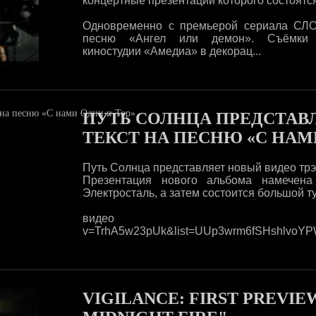
концертные презентации которого состоятся
Одновременно с премьерой сериала СЛО
песню «Ангел или демон». Съёмки
киностудии «Амедиа» в декорац...
ПУТЬ СОЛНЦА ПРЕДСТАВЛ
ТЕКСТ НА ПЕСНЮ «С НАМ
Путь Солнца представляет новый видео трэк
Презентация нового альбома намечен
Электросталь, а затем состоится большой т
видео http://www.
v=TrhA5w23pUk&list=UUp3wrm6fSHshlvoYP
VIGILANCE: FIRST PREVI