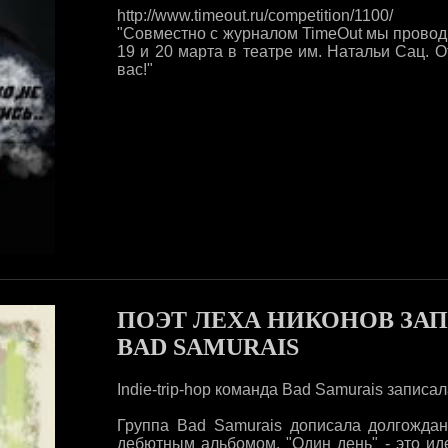
http://www.timeout.ru/competition/1100/
"Совместно с журналом TimeOut мы провод
19 и 20 марта в театре им. Натальи Сац. 
вас!"
ПОЭТ ЛЕХА НИКОНОВ ЗАП
BAD SAMURAIS
Indie-trip-hop команда Bad Samurais запис
Группа Bad Samurais дописала долгожда
дебютным альбомом. "Один день" - это ид