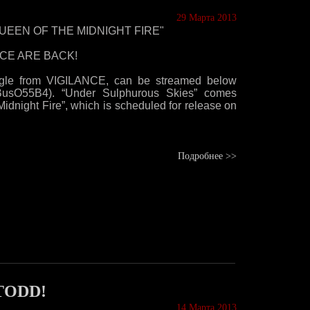
29 Марта 2013
"QUEEN OF THE MIDNIGHT FIRE"
ILANCE ARE BACK!
ngle from VIGILANCE, can be streamed below
SBusO55B4). “Under Sulphurous Skies” comes
dnight Fire”, which is scheduled for release on
Подробнее >>
TODD!
14 Марта 2013