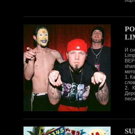
порт
РО
LI
И сн
Limp
ВЕР
sha
мето
1. К
слов
2. 
Дерс
песн
SU