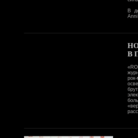
В д
Anni
НО
В 
«RO
жур
рок-
осв
бру
элек
бол
«ве
расс