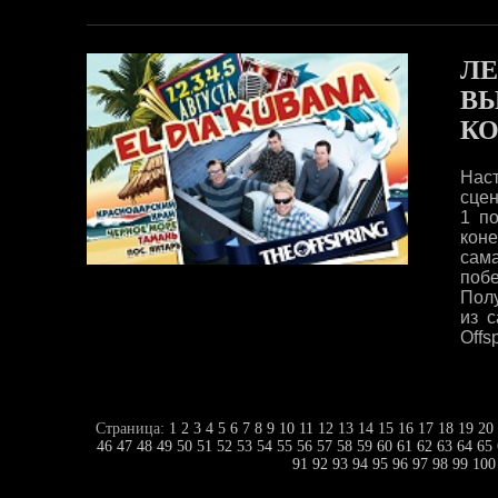
ЛЕ
ВЫ
КО
Нас
сцен
1 по
коне
сама
побе
Полу
из 
Offs
Страница:
1
2
3
4
5
6
7
8
9
10
11
12
13
14
15
16
17
18
19
20
46
47
48
49
50
51
52
53
54
55
56
57
58
59
60
61
62
63
64
65
91
92
93
94
95
96
97
98
99
100