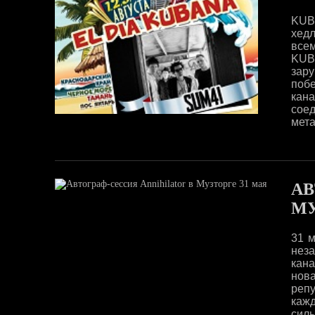
KUB
хед
всем
KUB
зар
побе
кана
соед
мета
АВ
МУ
31 м
нез
кан
нова
репу
кажд
силь