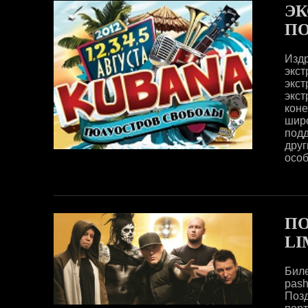
ЭК
ПО
Издр
экст
экс
экст
коне
шир
под
друг
особ
ПО
LI
Биле
pash
Поз