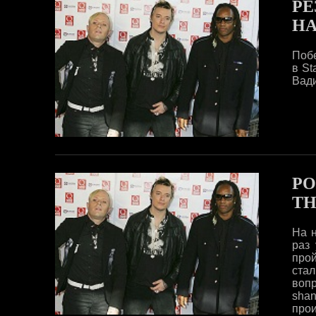
РЕ
НА
Побе
в St
Вади
РО
TH
На н
раз 
прой
стал
во
sha
про