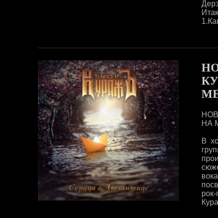
Дерз
Итак
1.Ка
НО
КУ
ME
НОВ
НА 
В х
груп
про
сюже
вок
пос
рок
Кура