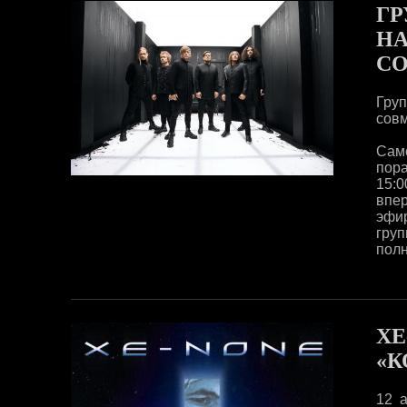
ГР
НА
СО
Гру
совм
Само
пора
15:
впе
эфир
гру
полн
XE
«К
12 