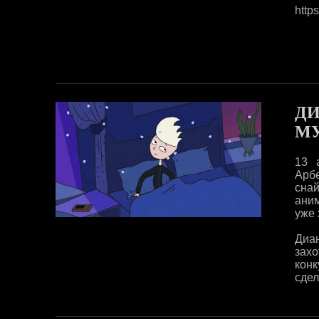
http
ДИ
МУ
13 
Арб
снай
ани
уже 
Диа
захо
кон
сдел