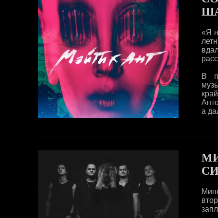
ША
«Я н
летн
вда
расс
В п
музы
край
Анто
а да
МИ
СИ
Минс
вто
запл