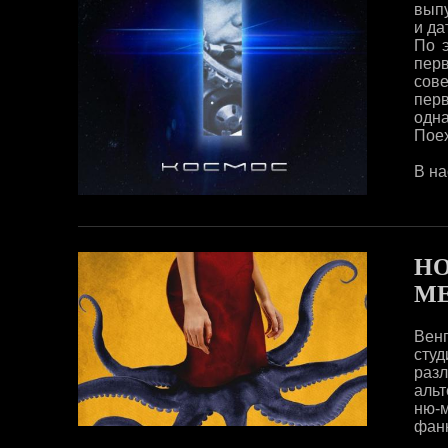
выпу
и да
По 
перв
сов
перв
одна
Пое
В нас
НО
МЕ
Венг
сту
раз
альт
ню-
фанк