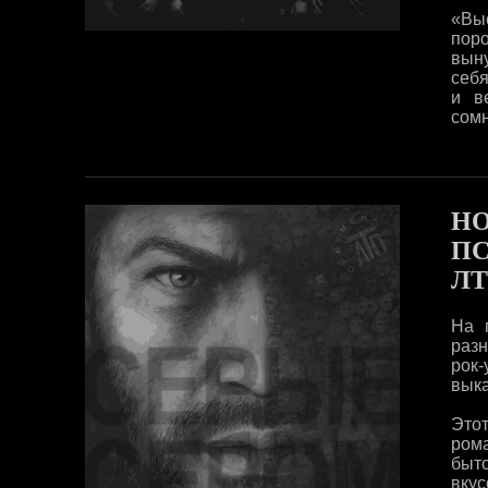
«Вы
поро
вын
себ
и в
сомн
Н
ПС
Л
На 
разн
рок
выка
Это
ром
быт
вкус