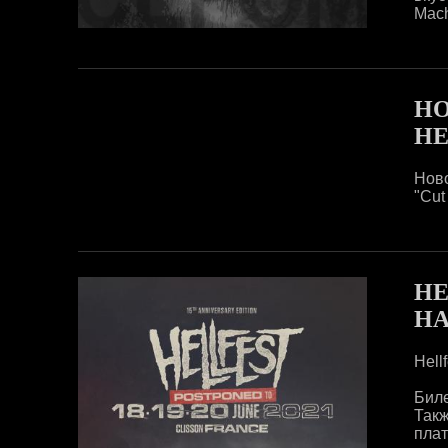
Machi
НО
HE
Нов
"Cut
HE
НА
Hell
Биле
Так
плат