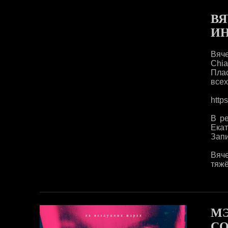
ВЯ
И
Вяче
Chia
Плас
всех
https
В р
Екат
Запи
Вяче
тяжё
МЭ
СО