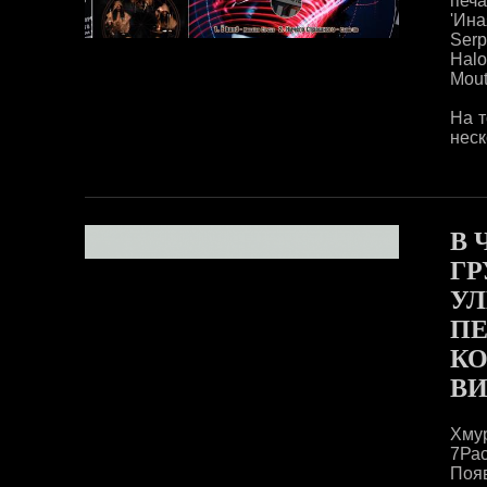
печ
'Ина
Serp
Halo
Mout
На т
неск
В 
ГР
УЛ
ПЕ
К
ВИ
Хму
7Ра
Поя