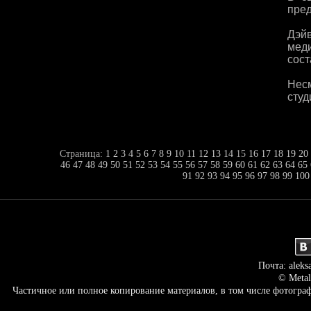
пред
Дэйв
мед
сост
Нес
студ
Страница:
1
2
3
4
5
6
7
8
9
10
11
12
13
14
15
16
17
18
19
20
46
47
48
49
50
51
52
53
54
55
56
57
58
59
60
61
62
63
64
65
91
92
93
94
95
96
97
98
99
100
Почта: aleks
© Metal
Частичное или полное копирование материалов, в том числе фотогр