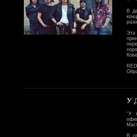
В д
кон
разо
Эта
при
пер
хор
Кове
RED
Обра
У 
"У 
офи
Маст
В с