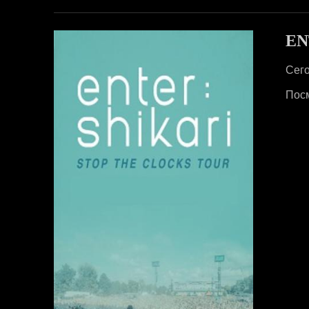
EN
Сего
Посм