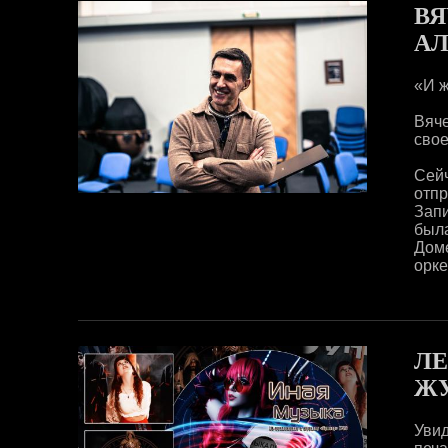
ВЯ
А
«И ж
Вяч
свое
Сейч
отпр
Запи
была
Дом
орке
ЛЕ
ЖУ
Уви