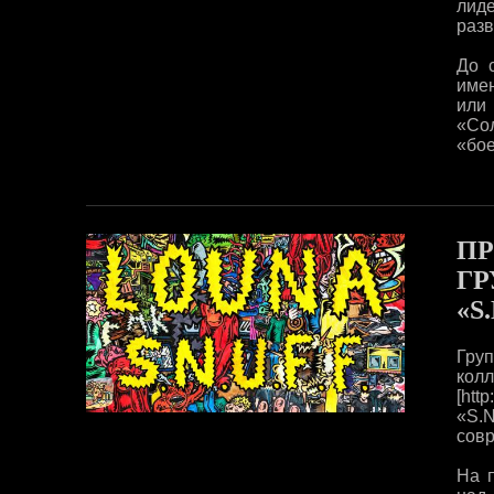
лид
разв
До 
имен
или
«Со
«бое
ПР
ГР
«S.
Гру
кол
[htt
«S.N
совр
На 