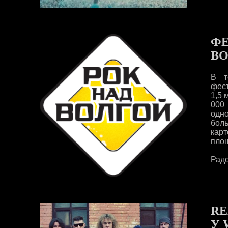
ФЕ
ВО
В т
фест
1,5 
000
одн
боль
кар
площ
Радо
RE
У 