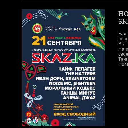
НО
SK
Рад
поп
Brai
Нап
свое
Тан
Фест