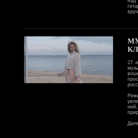
над
гит
вруч
МУ
КЛ
27 а
музы
вош
про
росс
Реж
увл
ней
прир
Диля