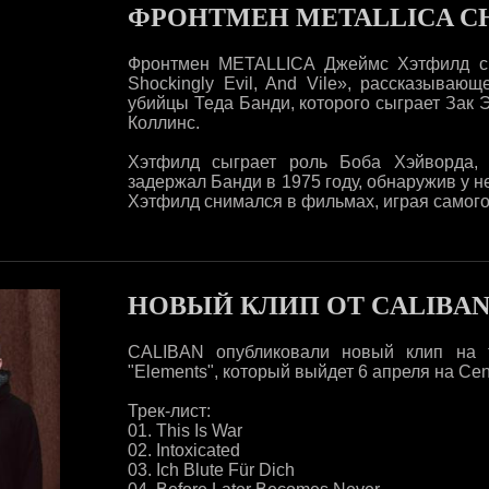
ФРОНТМЕН METALLICA С
Фронтмен METALLICA Джеймс Хэтфилд сыг
Shockingly Evil, And Vile», рассказыва
убийцы Теда Банди, которого сыграет Зак 
Коллинс.
Хэтфилд сыграет роль Боба Хэйворда, 
задержал Банди в 1975 году, обнаружив у 
Хэтфилд снимался в фильмах, играя самого се
НОВЫЙ КЛИП ОТ CALIBA
CALIBAN опубликовали новый клип на тр
"Elements", который выйдет 6 апреля на Cen
Трек-лист:
01. This Is War
02. Intoxicated
03. Ich Blute Für Dich