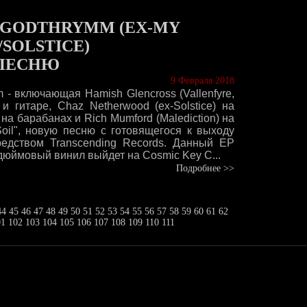
GODTHRYMM (EX-MY
/SOLSTICE)
ПЕСНЮ
9 Февраля 2018
 - включающая Hamish Glencross (Vallenfyre,
 и гитаре, Chaz Netherwood (ex-Solstice) на
) на барабанах и Rich Mumford (Malediction) на
Soil", новую песню с готовящегося к выходу
редством Transcending Records. Данный EP
дюймовый винил выйдет на Cosmic Key C...
Подробнее >>
44
45
46
47
48
49
50
51
52
53
54
55
56
57
58
59
60
61
62
01
102
103
104
105
106
107
108
109
110
111