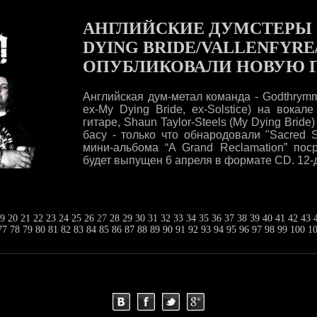
АНГЛИЙСКИЕ ДУМСТЕРЫ 
DYING BRIDE/VALLENFYRE
ОПУБЛИКОВАЛИ НОВУЮ 
Английская дум-метал команда - Godthrymm
ex-My Dying Bride, ex-Solstice) на вокале
гитаре, Shaun Taylor-Steels (My Dying Bride
басу - только что обнародовали "Sacred 
мини-альбома “A Grand Reclamation” пос
будет выпущен 6 апреля в формате CD. 12-
9
20
21
22
23
24
25
26
27
28
29
30
31
32
33
34
35
36
37
38
39
40
41
42
43
77
78
79
80
81
82
83
84
85
86
87
88
89
90
91
92
93
94
95
96
97
98
99
100
1