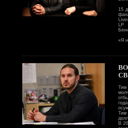
15 д
фан
Live
LP 
Бенн
«Я н
ВО
СВ
Тим
мол
отбы
год
осуж
Тим
долл
В 20