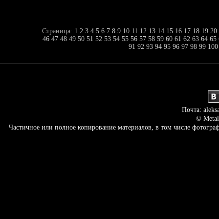
Страница:
1
2
3
4
5
6
7
8
9
10
11
12
13
14
15
16
17
18
19
20
46
47
48
49
50
51
52
53
54
55
56
57
58
59
60
61
62
63
64
65
91
92
93
94
95
96
97
98
99
100
Почта: aleks
© Metal
Частичное или полное копирование материалов, в том числе фотогр