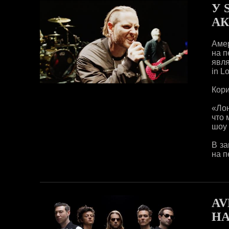
У 
АК
Амер
на п
явля
in L
Кори
«Лон
что 
шоу 
В за
на п
AV
НА