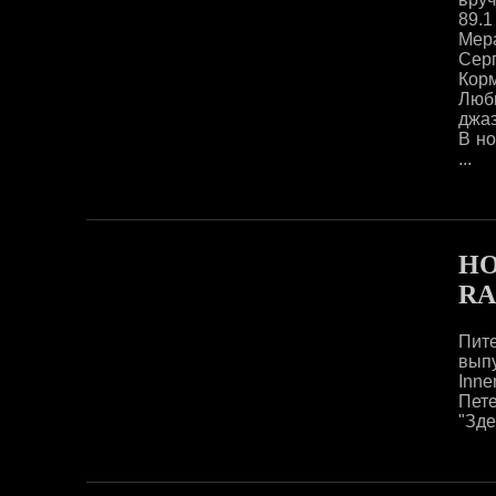
89.1
Мер
Сер
Кор
Люб
джаз
В но
...
НО
RA
Пите
выпу
Inner
Пете
"Зде