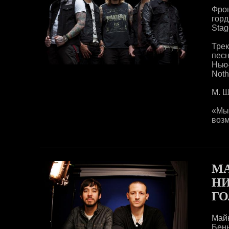
Фрон
горд
Stag
Трек
пес
Нью-
Noth
М. Ш
«Мы
возм
МА
НИ
ГО
Май
Бенн