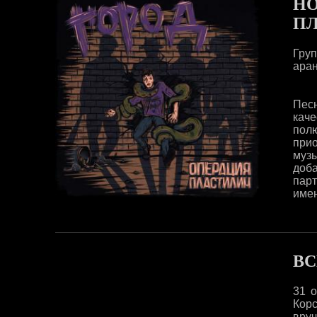
НО
П
Груп
ара
Пес
кач
пол
при
муз
доб
пар
имен
ВС
31 о
Кор
вру