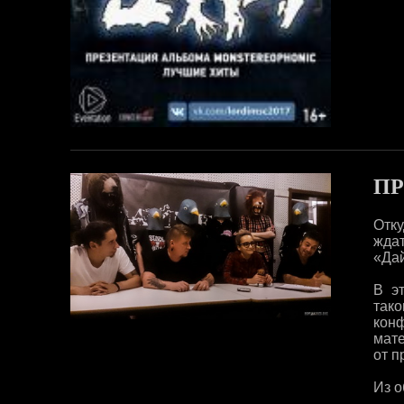
ПР
Отк
жда
«Дай
В э
так
кон
мате
от п
Из о