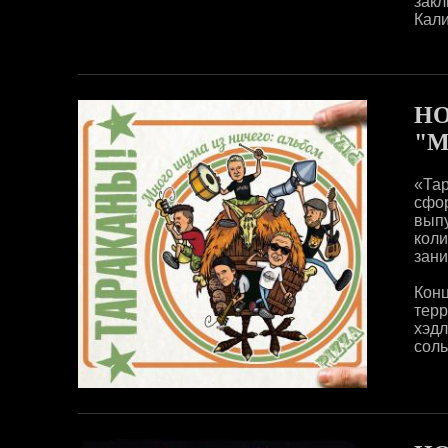
зак
Кали
НО
"М
«Та
сфор
вып
кол
зани
Кон
тер
хэд
соль