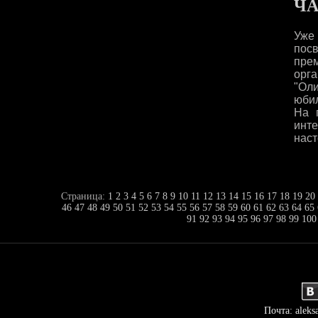
Ч
Уже
пос
пре
орг
"Ол
юбил
На 
инте
наст
Страница:
1
2
3
4
5
6
7
8
9
10
11
12
13
14
15
16
17
18
19
20
46
47
48
49
50
51
52
53
54
55
56
57
58
59
60
61
62
63
64
65
91
92
93
94
95
96
97
98
99
100
Почта: aleks