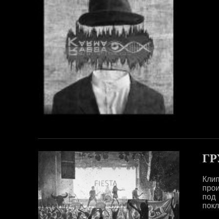
ГР
Кли
прои
под
пок