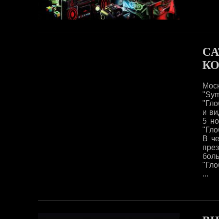
CA
КО
Мос
"Sy
"Гло
и ви
5 но
"Гло
В че
пре
бол
"Гло
...