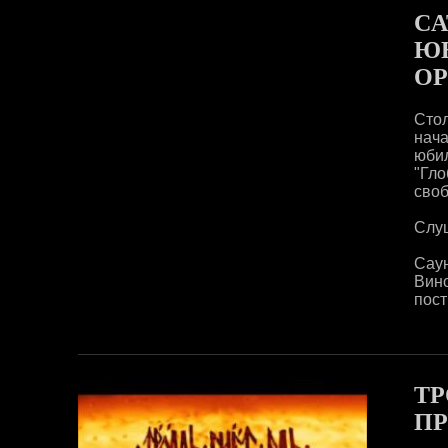
CA
ЮБ
ОР
Стол
нач
юби
"Гло
своб
Слуш
Сау
Вин
пост
ТР
ПР