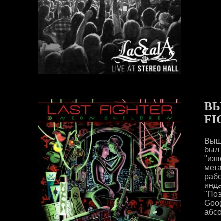
ВЫ
FI
Выше
был
"изв
мет
раб
инд
"Поэ
Goo
абсо