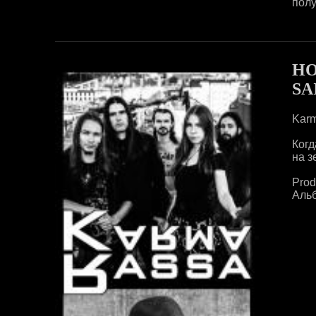
полу
НО
SA
Karm
Когд
на з
Prod
Альб