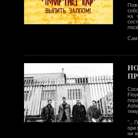
Пож
собс
на 
сос
посв
Сам 
НО
ПР
Соск
Flo
пора
Ash
тему
"...
при 
ни м