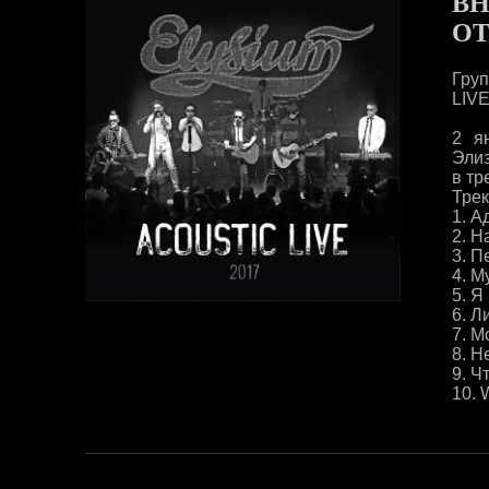
ВН
ОТ
Гру
LIVE
2 я
Элиз
в тр
Трек
1. А
2. Н
3. П
4. М
5. Я
6. Л
7. М
8. Н
9. Ч
10. 