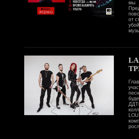
мы
Пре
пово
от с
убо
музы
LA
ТР
Гла
учас
песн
буд
ДДТ
кол
LOU
комп
росл