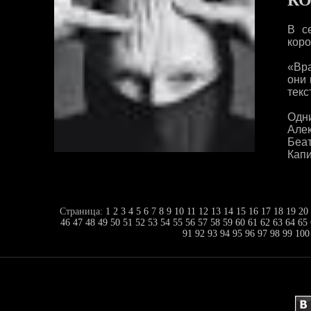
КО
В с
коро
«Вра
они 
текс
Одн
Але
Беат
Капи
Страница:
1
2
3
4
5
6
7
8
9
10
11
12
13
14
15
16
17
18
19
20
46
47
48
49
50
51
52
53
54
55
56
57
58
59
60
61
62
63
64
65
91
92
93
94
95
96
97
98
99
100