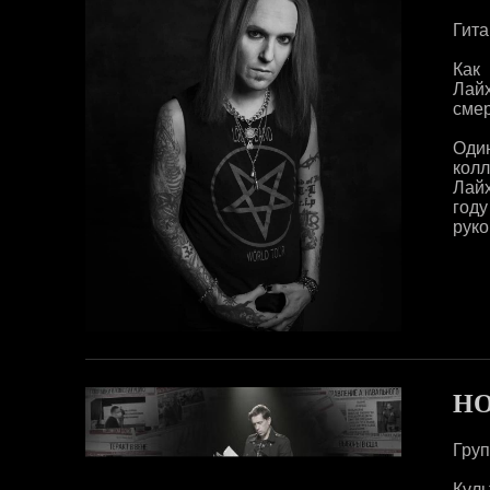
Гита
Как
Лай
смер
Один
колл
Лайх
год
руко
НО
Груп
Кул