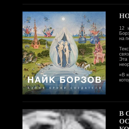
НО
12 
Борз
на п
Текс
связ
Эта
неор
«В к
кото
В 
ОС