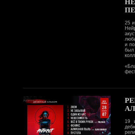
Н
ПЕ
25 
Ней
аку
люб
и по
был
колл
«Бл
фест
РЕ
АЛ
19 
деб
рели