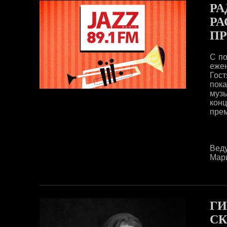
РА
РА
ПР
С по
еже
Гос
пок
муз
кон
прем
Вед
Мари
ГИ
С