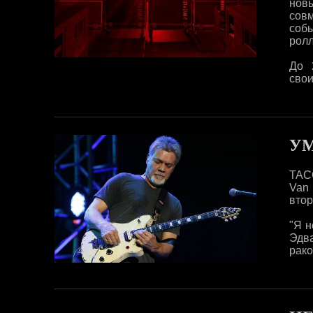
нов
сов
соб
ролл
До 
свои
УМ
ТАСС
Van 
втор
"Я н
Эдва
рако