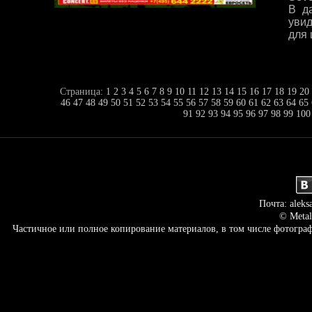
В д
увид
для 
Страница:
1
2
3
4
5
6
7
8
9
10
11
12
13
14
15
16
17
18
19
20
46
47
48
49
50
51
52
53
54
55
56
57
58
59
60
61
62
63
64
65
91
92
93
94
95
96
97
98
99
100
Почта: aleks
© Metal
Частичное или полное копирование материалов, в том числе фотогр