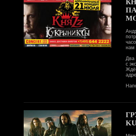
КН
ПА
М
Андр
потр
часо
нам 
Два 
с эк
Ждё
адре
Напо
ГР
KU
Меж