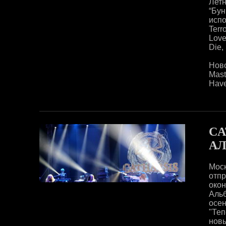
Лет
“Бун
испо
Terr
Love
Die,
Нов
Mast
Have
CA
АЛ
Мос
отп
око
Альб
осен
"Теп
нов