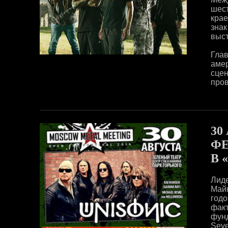
шест
крае
зна
выст
Гла
аме
сце
пров
30
ФЕ
В 
Лиде
Майк
годо
фак
фун
Seve