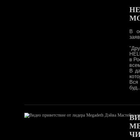
HE
М
В о
заяв
"Дру
HEL
в Ро
всем
В д
кото
Вся
буд..
ВИ
ME
ЧИ