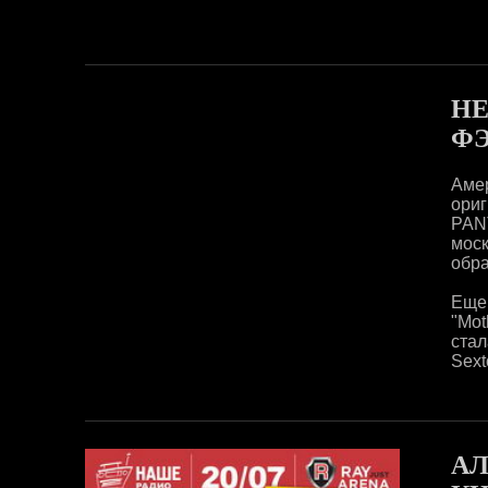
HE
ФЭ
Аме
ори
PANT
мос
обра
Еще
"Mot
стал
Sext
АЛ