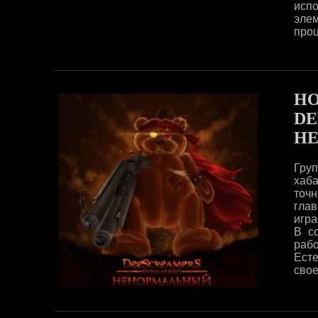
испо
эле
проц
НО
DE
Н
Гру
хаб
точн
глав
игра
В с
рабо
Есте
свое