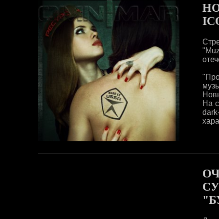
НО
IC
Стр
"Mu
отеч
"Пр
муз
Нов
На с
dark
хара
ОЧ
СУ
"Б