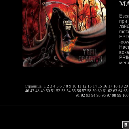
MA
Esc
при
лэй
meta
EPD 
-po
Нас
вок
PRI
мега
Страница:
1
2
3
4
5
6
7
8
9
10
11
12
13
14
15
16
17
18
19
20
46
47
48
49
50
51
52
53
54
55
56
57
58
59
60
61
62
63
64
65
91
92
93
94
95
96
97
98
99
100