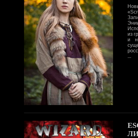
Нов
«Scr
Зап
Энии
Испо
из г
и н
сущ
росс
...
ES
ЛИ