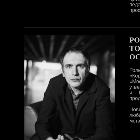
пед
проф
РО
TO
О
Рол
«Кор
«Мо
утве
и Ш
прод
Новы
люб
мета