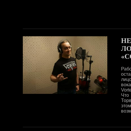
НЕ
ЛО
«С
Раб
ост
лиц
вока
Vort
Что
Тор
этом
возм