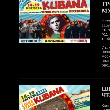
ТР
МУ
Нес
зар
стол
год
трой
Итак
наза
моск
аван
рас..
П
ЧЕ
Конц