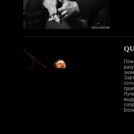
QU
Пож
раз
зна
Зав
сот
прое
Луч
выд
соп
Боль