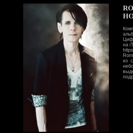
RO
НО
Ком
альб
Цифр
на i
http
Roma
из 
неб
выд
подр