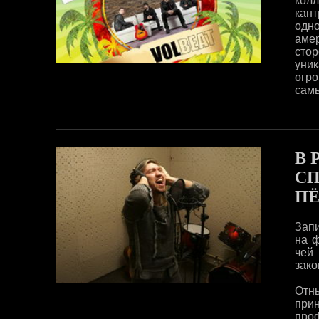
колл
кант
одн
амер
сто
уни
огр
самы
В 
СП
ПЁ
Зап
на 
чей
зако
Отны
при
про