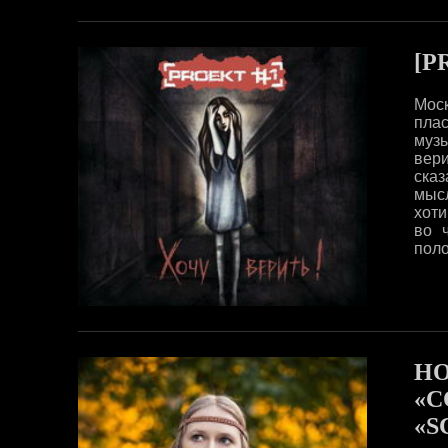
[P
Мос
плас
муз
вер
сказ
мысл
хоти
во ч
поло
Н
«С
«S