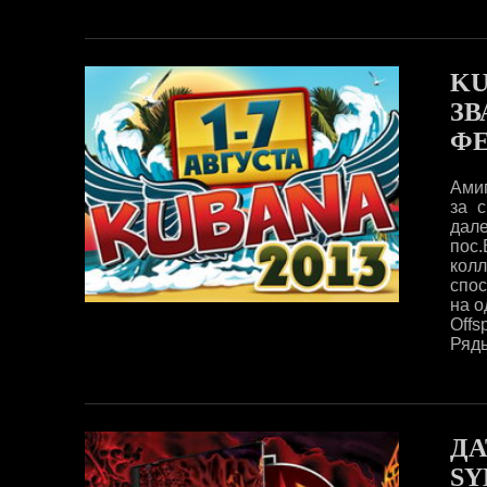
KU
ЗВ
ФЕ
Амиг
за 
дале
пос.
колл
спос
на о
Offs
Ряды
ДА
SY