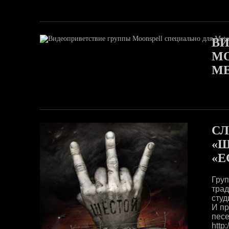
ВИ
MO
ME
СЛ
«Ш
«Е
Гру
тра
студ
И пр
песе
http