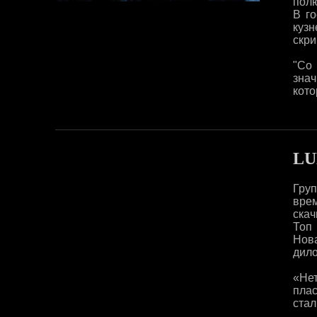
пол
В г
кузн
скри
"Со
знач
кото
LU
Груп
вре
скач
Топ 
Нова
дило
«Не
плас
стал