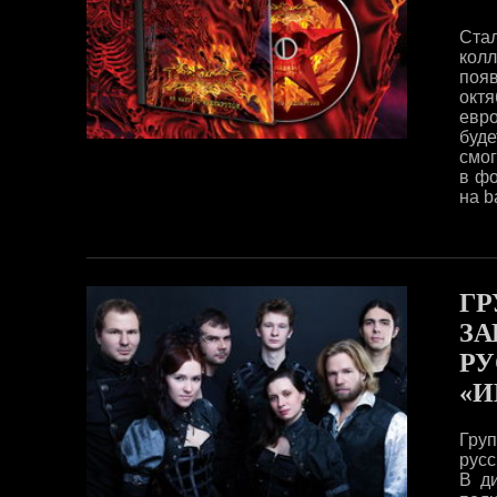
Стал
колл
поя
окт
евро
буд
смог
в фо
на b
ГР
ЗА
РУ
«И
Гру
русс
В д