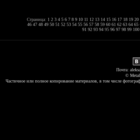
Страница:
1
2
3
4
5
6
7
8
9
10
11
12
13
14
15
16
17
18
19
20
46
47
48
49
50
51
52
53
54
55
56
57
58
59
60
61
62
63
64
65
91
92
93
94
95
96
97
98
99
100
Почта: aleks
© Metal
Частичное или полное копирование материалов, в том числе фотогр