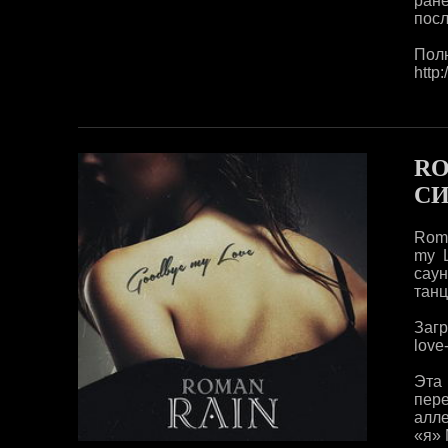
ран
посл
Полн
http
RO
СИ
Rom
my 
сау
танц
Загр
love
Эта
пере
алле
«я» 