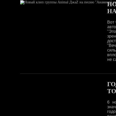
НО
НА
Вот 
авто
"Это
зрен
дос
"Веч
сил
впло
не с
ГО
ТО
6 н
зна
годо