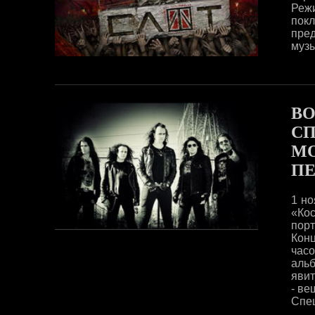
Реж
пок
пре
музы
ВО
СП
MO
ПЕ
1 но
«Ко
порт
Конц
часо
альб
явит
- ве
Спец