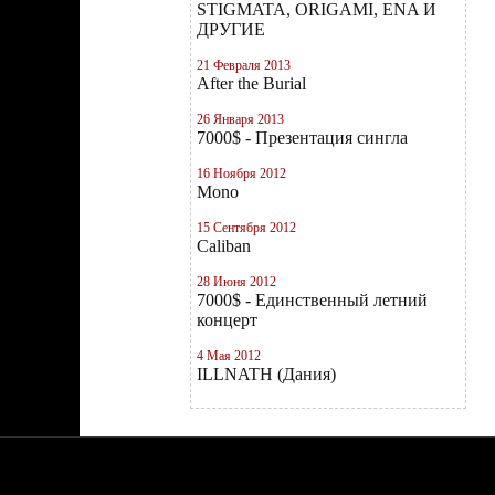
STIGMATA, ORIGAMI, ENA И
ДРУГИЕ
21 Февраля 2013
After the Burial
26 Января 2013
7000$ - Презентация сингла
16 Ноября 2012
Mono
15 Сентября 2012
Caliban
28 Июня 2012
7000$ - Единственный летний
концерт
4 Мая 2012
ILLNATH (Дания)