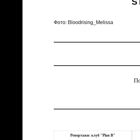
S
Фото: Bloodrising_Melissa
По
Репортажи: клуб "Plan B"