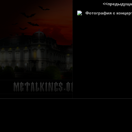
<<предыдуща
ГЛАВНА