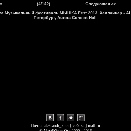
.
я
(4/142)
Следующая >>
Я
НОВОСТИ
АНОНСЫ
РЕПОРТАЖИ
ИНТЕРВЬЮ
С
Почта: aleksandr_khor [ собака ] mail.ru
© MetalKings.Org 2000 - 2016