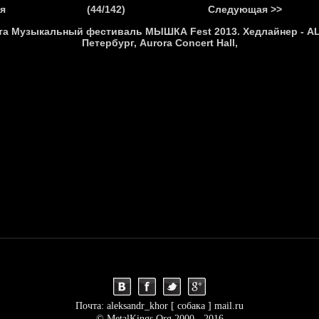
.
я
(44/142)
Следующая >>
Я
НОВОСТИ
АНОНСЫ
РЕПОРТАЖИ
ИНТЕРВЬЮ
С
Почта: aleksandr_khor [ собака ] mail.ru
© MetalKings.Org 2000 - 2016