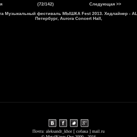
.
я
(72/142)
Следующая >>
Я
НОВОСТИ
АНОНСЫ
РЕПОРТАЖИ
ИНТЕРВЬЮ
С
Почта: aleksandr_khor [ собака ] mail.ru
© MetalKings.Org 2000 - 2016