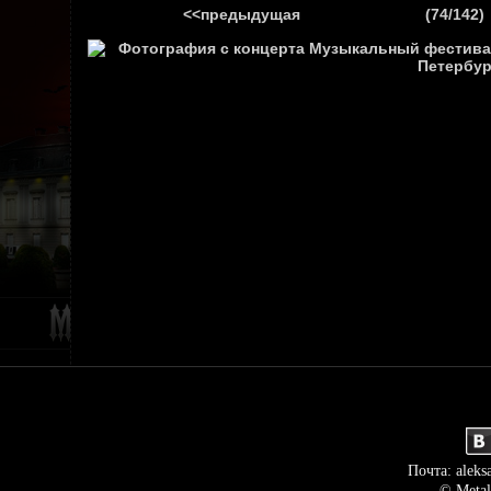
<<предыдущая
(74/142)
ГЛАВНАЯ
НОВ
Почта: aleks
© Metal