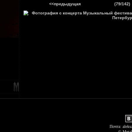
<<предыдущая
(79/142)
ГЛАВНАЯ
НОВ
Почта: aleks
© Metal