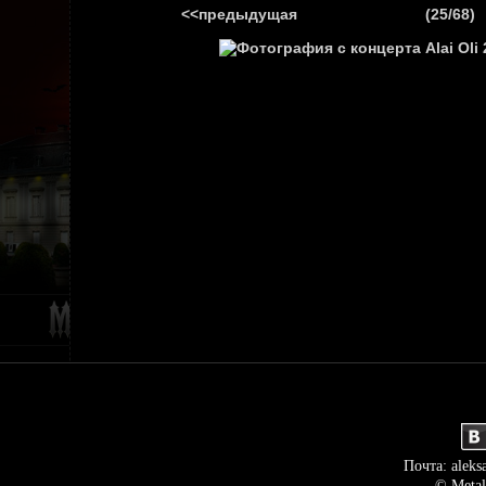
<<предыдущая
(25/68)
ГЛАВНАЯ
НОВ
Почта: aleks
© Metal