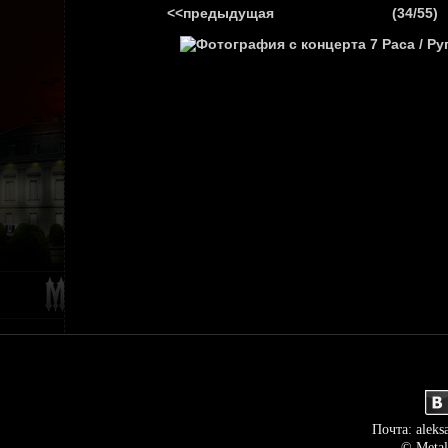
<<предыдущая
(34/55)
ГЛАВНАЯ
НОВ
Почта: aleks
© Metal