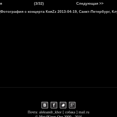
.
я
(3/32)
Следующая >>
Я
НОВОСТИ
АНОНСЫ
РЕПОРТАЖИ
ИНТЕРВЬЮ
С
Почта: aleksandr_khor [ собака ] mail.ru
© MetalKings.Org 2000 - 2016