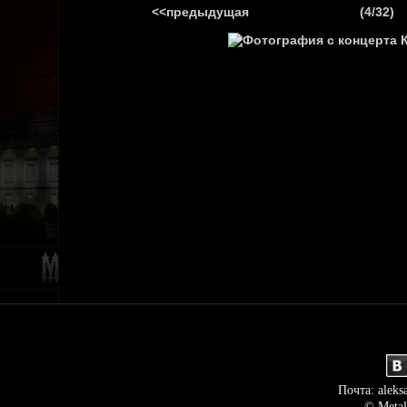
<<предыдущая
(4/32)
ГЛАВНАЯ
НОВ
Почта: aleks
© Metal