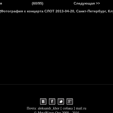
.
я
(60/95)
Следующая >>
Я
НОВОСТИ
АНОНСЫ
РЕПОРТАЖИ
ИНТЕРВЬЮ
С
Почта: aleksandr_khor [ собака ] mail.ru
© MetalKings.Org 2000 - 2016