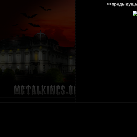
<<предыдуща
ГЛАВНА