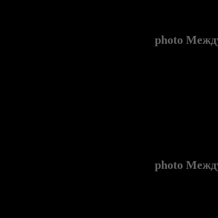
photo
Между
photo
Между