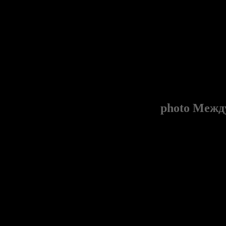
photo
Между