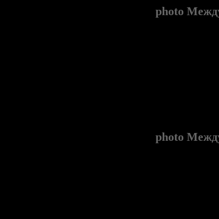
photo
Между
photo
Между