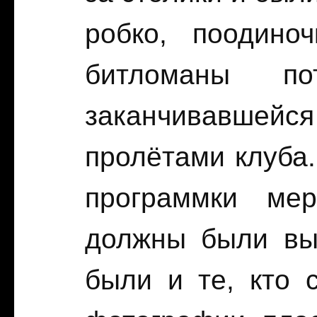
робко, поодино
битломаны по
заканчивавшей
пролётами клуба.
программки мер
должны были выс
были и те, кто 