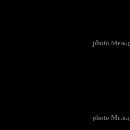
photo
Между
photo
Между