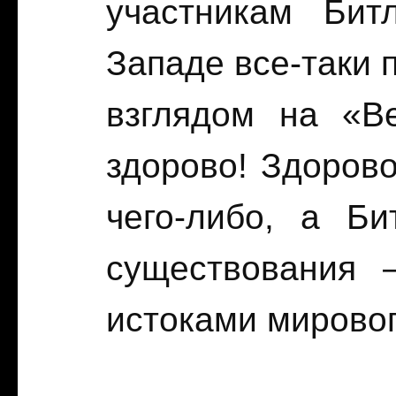
участникам Битл
Западе все-таки 
взглядом на «B
здорово! Здорово
чего-либо, а Б
существования 
истоками мировог