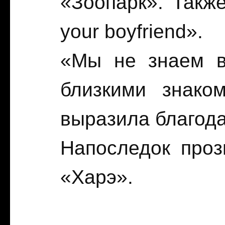
«Зоопарк». Такж
your boyfriend».
«Мы не знаем в
близкими знако
выразила благод
Напоследок проз
«Харэ».