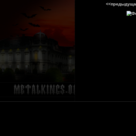
<<предыдуща
ГЛАВНА