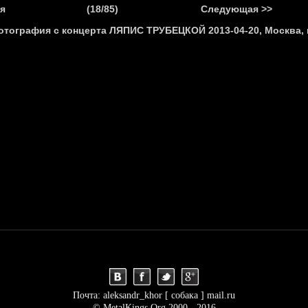
.
я
(18/85)
Следующая >>
Я
НОВОСТИ
АНОНСЫ
РЕПОРТАЖИ
ИНТЕРВЬЮ
С
Почта: aleksandr_khor [ собака ] mail.ru
© MetalKings.Org 2000 - 2016