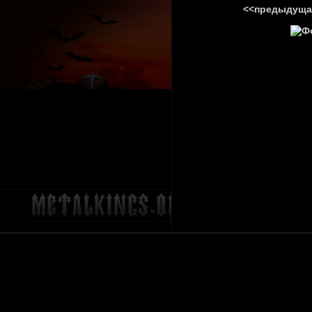
<<предыдуща
ГЛАВНА