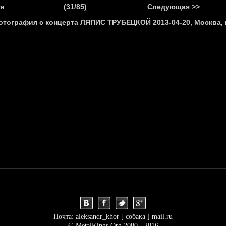
.
я
(31/85)
Следующая >>
Я
НОВОСТИ
АНОНСЫ
РЕПОРТАЖИ
ИНТЕРВЬЮ
С
Почта: aleksandr_khor [ собака ] mail.ru
© MetalKings.Org 2000 - 2016