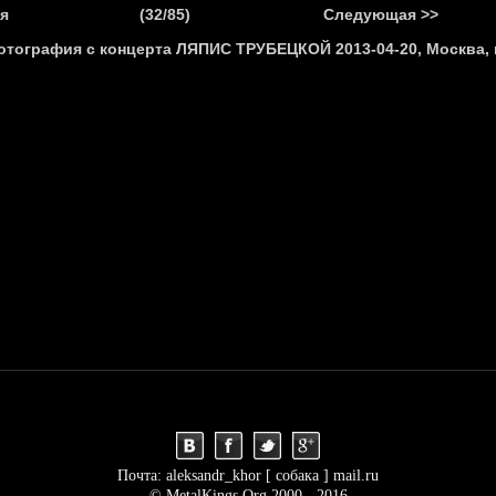
.
я
(32/85)
Следующая >>
Я
НОВОСТИ
АНОНСЫ
РЕПОРТАЖИ
ИНТЕРВЬЮ
С
Почта: aleksandr_khor [ собака ] mail.ru
© MetalKings.Org 2000 - 2016