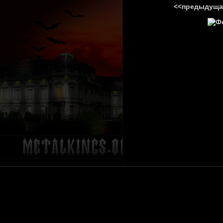
<<предыдуща
ГЛАВНА