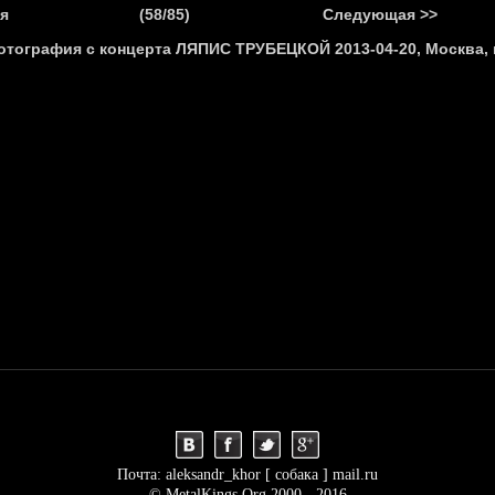
.
я
(58/85)
Следующая >>
Я
НОВОСТИ
АНОНСЫ
РЕПОРТАЖИ
ИНТЕРВЬЮ
С
Почта: aleksandr_khor [ собака ] mail.ru
© MetalKings.Org 2000 - 2016