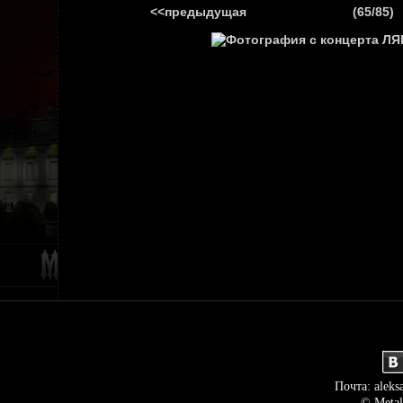
<<предыдущая
(65/85)
ГЛАВНАЯ
НОВ
Почта: aleks
© Metal