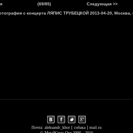
.
я
(69/85)
Следующая >>
Я
НОВОСТИ
АНОНСЫ
РЕПОРТАЖИ
ИНТЕРВЬЮ
С
Почта: aleksandr_khor [ собака ] mail.ru
© MetalKings.Org 2000 - 2016