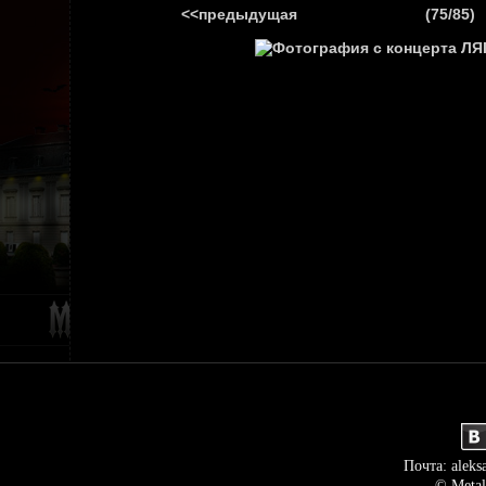
<<предыдущая
(75/85)
ГЛАВНАЯ
НОВ
Почта: aleks
© Metal