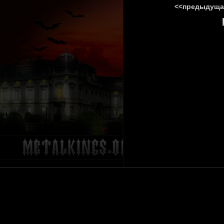
<<предыдуща
ГЛАВНА