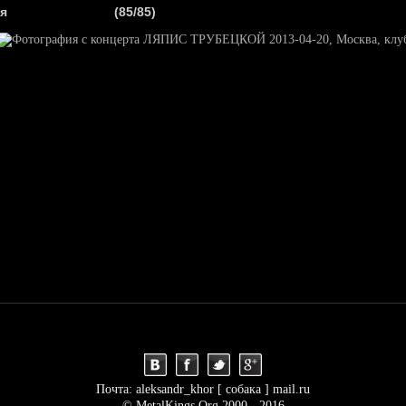
.
я
(85/85)
Я
НОВОСТИ
АНОНСЫ
РЕПОРТАЖИ
ИНТЕРВЬЮ
С
Почта: aleksandr_khor [ собака ] mail.ru
© MetalKings.Org 2000 - 2016