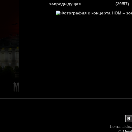
<<предыдущая
(29/57)
ГЛАВНАЯ
НОВ
Почта: aleks
© Metal