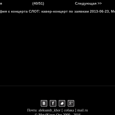
.
я
(40/51)
Следующая >>
Я
НОВОСТИ
АНОНСЫ
РЕПОРТАЖИ
ИНТЕРВЬЮ
С
Почта: aleksandr_khor [ собака ] mail.ru
© MetalKings.Org 2000 - 2016