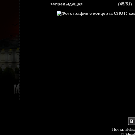
<<предыдущая
(45/51)
ГЛАВНАЯ
НОВ
Почта: aleks
© Metal