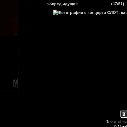
<<предыдущая
(47/51)
ГЛАВНАЯ
НОВ
Почта: aleks
© Metal