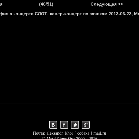
.
я
(48/51)
Следующая >>
Я
НОВОСТИ
АНОНСЫ
РЕПОРТАЖИ
ИНТЕРВЬЮ
С
Почта: aleksandr_khor [ собака ] mail.ru
© MetalKings.Org 2000 - 2016