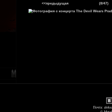
<<предыдущая
(8/47)
ГЛАВНАЯ
НОВ
Почта: aleks
© Metal