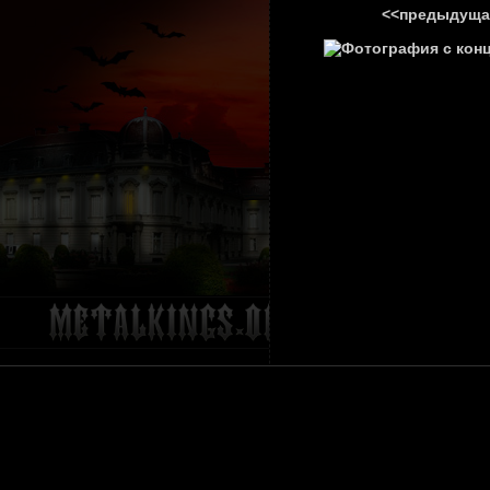
<<предыдуща
ГЛАВНА