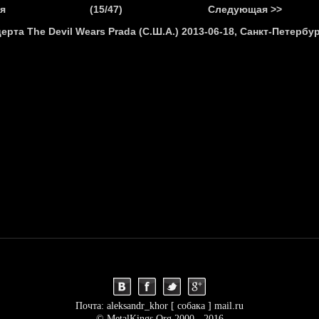
.
я
(15/47)
Следующая >>
Я
НОВОСТИ
АНОНСЫ
РЕПОРТАЖИ
ИНТЕРВЬЮ
С
Почта: aleksandr_khor [ собака ] mail.ru
© MetalKings.Org 2000 - 2016