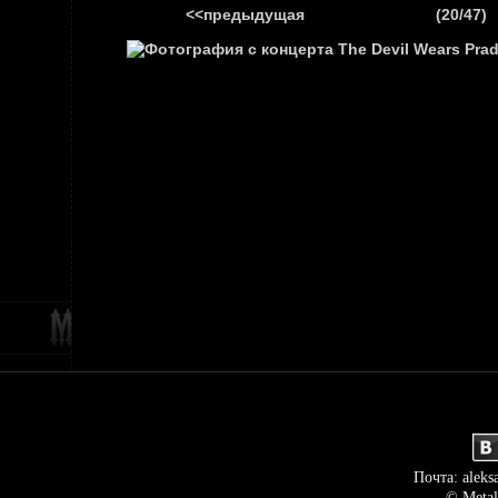
<<предыдущая
(20/47)
ГЛАВНАЯ
НОВ
Почта: aleks
© Metal